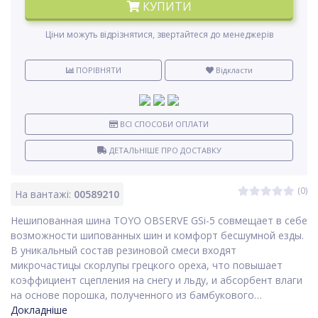
КУПИТИ
Ціни можуть відрізнятися, звертайтеся до менеджерів
ПОРІВНЯТИ
Відкласти
ВСІ СПОСОБИ ОПЛАТИ
ДЕТАЛЬНІШЕ ПРО ДОСТАВКУ
(0)
На вантажі:
00589210
Нешипованная шина ТОYО OBSERVE GSi-5 совмещает в себе
возможности шипованных шин и комфорт бесшумной езды.
В уникальный состав резиновой смеси входят
микрочастицы скорлупы грецкого ореха, что повышает
коэффициент сцепления на снегу и льду, и абсорбент влаги
на основе порошка, полученного из бамбукового…
Докладніше