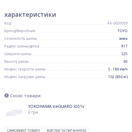
характеристики
Код:
AA-0020039
Бренд/Виробник:
TOYO
Сезонность шины
зима
Радиус шины/диска
R17
Ширина шины
225
Высота шины
65
Индекс скорости шины
S - 180 км/ч
Индекс нагрузки шины
102 (850 кг)
Схожі товари:
YOKOHAMA iceGUARD iG51v
0
грн
САМОВИВІЗ ТОВАРУ
ВІДГУКИ ТА ПИТАННЯ
(0)