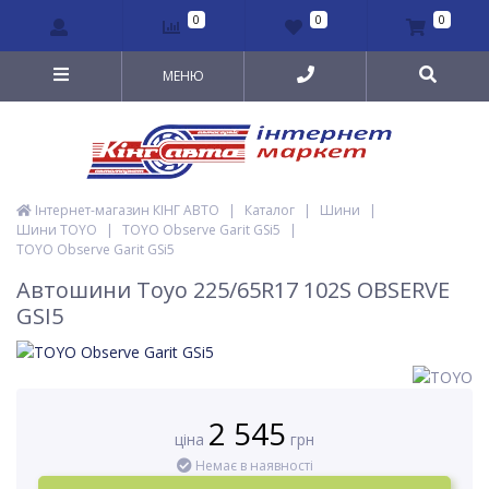
0
0
0
МЕНЮ
Інтернет-магазин КІНГ АВТО
|
Каталог
|
Шини
|
Шини TOYO
|
TOYO Observe Garit GSi5
|
TOYO Observe Garit GSi5
Автошини Toyo 225/65R17 102S OBSERVE
GSI5
2 545
ціна
грн
Немає в наявності