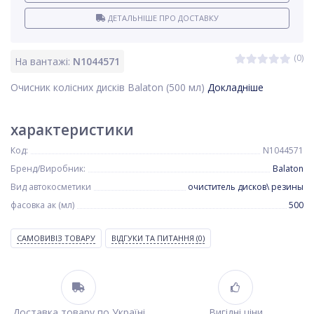
ДЕТАЛЬНІШЕ ПРО ДОСТАВКУ
(0)
На вантажі:
N1044571
Очисник колісних дисків Balaton (500 мл)
Докладніше
характеристики
Код:
N1044571
Бренд/Виробник:
Balaton
Вид автокосметики
очиститель дисков\ резины
фасовка ак (мл)
500
САМОВИВІЗ ТОВАРУ
ВІДГУКИ ТА ПИТАННЯ
(0)
Доставка товару по Україні
Вигідні ціни