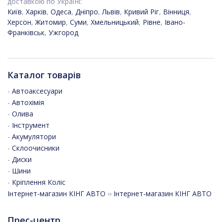
доставкою по Україні:
Київ
,
Харків
,
Одеса
,
Дніпро
,
Львів
,
Кривий Ріг
,
Вінниця
,
Херсон
,
Житомир
,
Суми
,
Хмельницький
,
Рівне
,
Івано-
Франківськ
,
Ужгород
Каталог товарів
-
Автоаксесуари
-
Автохімія
-
Олива
-
Інструмент
-
Акумулятори
-
Склоочисники
-
Диски
-
Шини
-
Кріплення Коліс
Інтернет-магазин КІНГ АВТО
››
Інтернет-магазин КІНГ АВТО
Прес-центр