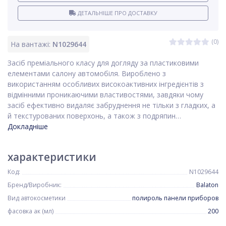
ДЕТАЛЬНІШЕ ПРО ДОСТАВКУ
(0)
На вантажі:
N1029644
Засіб преміального класу для догляду за пластиковими
елементами салону автомобіля. Вироблено з
використанням особливих високоактивних інгредієнтів з
відмінними проникаючими властивостями, завдяки чому
засіб ефективно видаляє забруднення не тільки з гладких, а
й текстурованих поверхонь, а також з подряпин…
Докладніше
характеристики
Код:
N1029644
Бренд/Виробник:
Balaton
Вид автокосметики
полироль панели приборов
фасовка ак (мл)
200