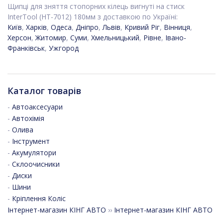
Щипці для зняття стопорних кілець вигнуті на стиск
InterTool (HT-7012) 180мм з доставкою по Україні:
Київ
,
Харків
,
Одеса
,
Дніпро
,
Львів
,
Кривий Ріг
,
Вінниця
,
Херсон
,
Житомир
,
Суми
,
Хмельницький
,
Рівне
,
Івано-
Франківськ
,
Ужгород
Каталог товарів
-
Автоаксесуари
-
Автохімія
-
Олива
-
Інструмент
-
Акумулятори
-
Склоочисники
-
Диски
-
Шини
-
Кріплення Коліс
Інтернет-магазин КІНГ АВТО
››
Інтернет-магазин КІНГ АВТО