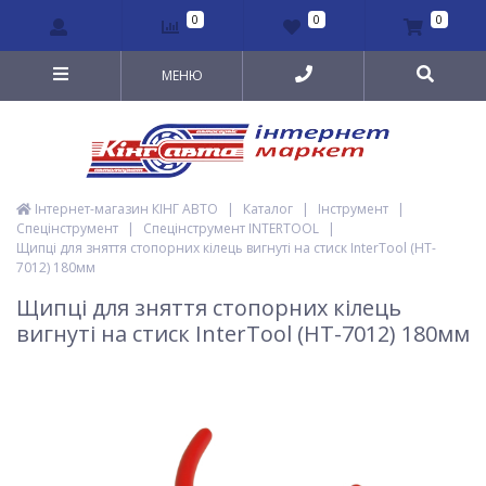
0
0
0
МЕНЮ
Інтернет-магазин КІНГ АВТО
|
Каталог
|
Інструмент
|
Спецінструмент
|
Спецінструмент INTERTOOL
|
Щипці для зняття стопорних кілець вигнуті на стиск InterTool (HT-
7012) 180мм
Щипці для зняття стопорних кілець
вигнуті на стиск InterTool (HT-7012) 180мм