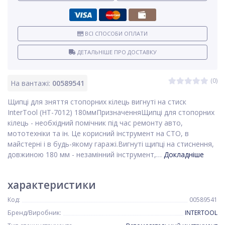
ВСІ СПОСОБИ ОПЛАТИ
ДЕТАЛЬНІШЕ ПРО ДОСТАВКУ
(0)
На вантажі:
00589541
Щипці для зняття стопорних кілець вигнуті на стиск
InterTool (HT-7012) 180ммПризначенняЩипці для стопорних
кілець - необхідний помічник під час ремонту авто,
мототехніки та ін. Це корисний інструмент на СТО, в
майстерні і в будь-якому гаражі.Вигнуті щипці на стиснення,
довжиною 180 мм - незамінний інструмент,…
Докладніше
характеристики
Код:
00589541
Бренд/Виробник:
INTERTOOL