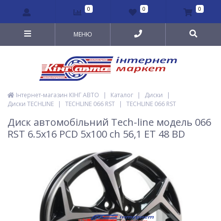
0
0
0
МЕНЮ
Інтернет-магазин КІНГ АВТО
|
Каталог
|
Диски
|
Диски TECHLINE
|
TECHLINE 066 RST
|
TECHLINE 066 RST
Диск автомобільний Tech-line модель 066
RST 6.5х16 PCD 5x100 ch 56,1 ET 48 BD