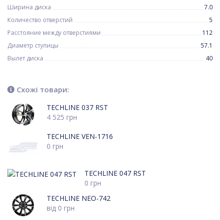
Ширина диска
7.0
Количество отверстий
5
Расстояние между отверстиями
112
Диаметр ступицы
57.1
Вылет диска
40
Схожі товари:
TECHLINE 037 RST
4 525
грн
TECHLINE VEN-1716
0
грн
TECHLINE 047 RST
0
грн
TECHLINE NEO-742
від
0
грн