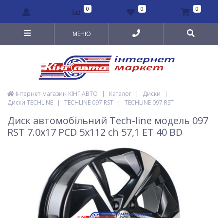
0
0
0
МЕНЮ
Інтернет-магазин КІНГ АВТО
|
Каталог
|
Диски
|
Диски TECHLINE
|
TECHLINE 097 RST
|
TECHLINE 097 RST
Диск автомобільний Tech-line модель 097
RST 7.0х17 PCD 5x112 ch 57,1 ET 40 BD