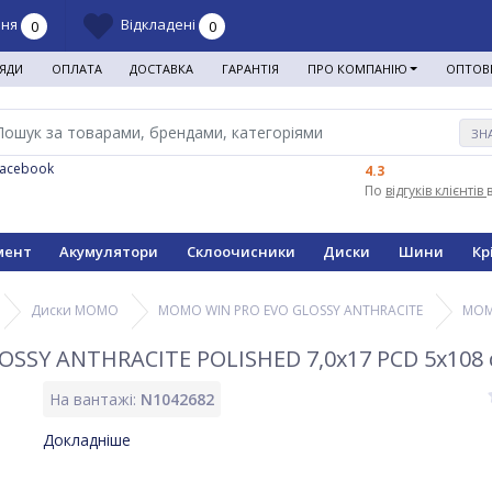
ння
Відкладені
0
0
ЯДИ
ОПЛАТА
ДОСТАВКА
ГАРАНТІЯ
ПРО КОМПАНІЮ
ОПТОВ
ЗН
Facebook
4.3
По
відгуків клієнтів
мент
Акумулятори
Склоочисники
Диски
Шини
Кр
Диски MOMO
MOMO WIN PRO EVO GLOSSY ANTHRACITE
MOM
SY ANTHRACITE POLISHED 7,0х17 PCD 5x108 ch
На вантажі:
N1042682
Докладніше