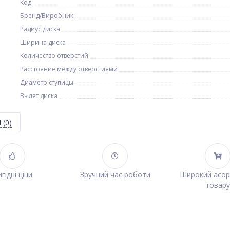
Код:
Бренд/Виробник:
Радиус диска
Ширина диска
Количество отверстий
Расстояние между отверстиями
Диаметр ступицы
Вылет диска
Я
(0)
гідні ціни
Зручний час роботи
Широкий асо
товару