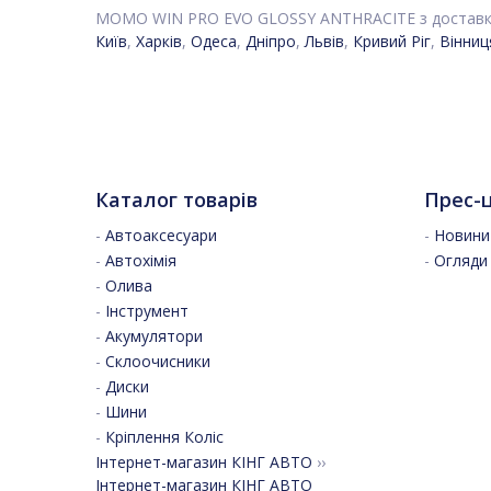
MOMO WIN PRO EVO GLOSSY ANTHRACITE з доставко
Київ
,
Харків
,
Одеса
,
Дніпро
,
Львів
,
Кривий Ріг
,
Вінниц
Каталог товарів
Прес-
-
Автоаксесуари
-
Новини 
-
Автохімія
-
Огляди
-
Олива
-
Інструмент
-
Акумулятори
-
Склоочисники
-
Диски
-
Шини
-
Кріплення Коліс
Інтернет-магазин КІНГ АВТО
››
Інтернет-магазин КІНГ АВТО