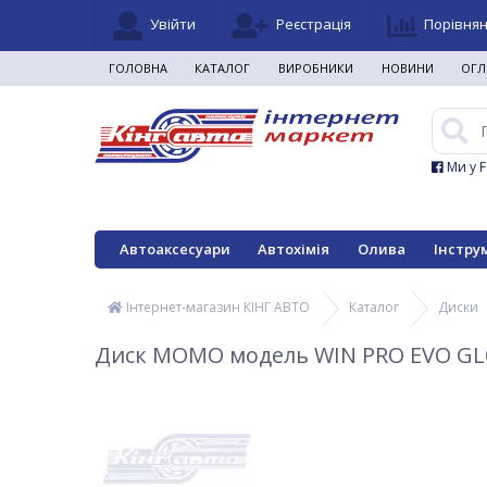
Увійти
Реєстрація
Порівня
ГОЛОВНА
КАТАЛОГ
ВИРОБНИКИ
НОВИНИ
ОГЛ
Ми у 
Автоаксесуари
Автохімія
Олива
Інстру
Інтернет-магазин КІНГ АВТО
Каталог
Диски
Диск MOMO модель WIN PRO EVO GLOS