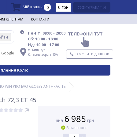
Мій кошик
0 грн
ОФОРМИТИ
0
ИМ КЛІЄНТАМ
КОНТАКТИ
Пн-Пт: 09:00 - 20:00
ТЕЛЕФОНИ ТУТ
АЙТИ
Сб: 10:00 - 18:00
Нд: 10:00 - 17:00
м. Київ,
вул.
в Google
ЗАМОВИТИ ДЗВІНОК
Кільцева дорога 15А
іплення Коліс
O WIN PRO EVO GLOSSY ANTHRACITE
 72,3 ET 45
(0)
6 985
ціна
грн
В наявності