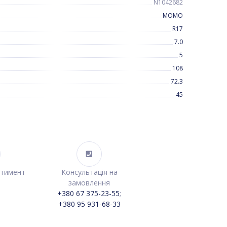
N1042682
MOMO
R17
7.0
5
108
72.3
45
ртимент
Консультація на
замовлення
+380 67 375-23-55
;
+380 95 931-68-33