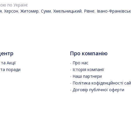
ю по Україні:
я
,
Херсон
,
Житомир
,
Суми
,
Хмельницький
,
Рівне
,
Івано-Франківськ
центр
Про компанію
та Акції
-
Про нас
 та поради
-
Історія компанії
-
Наші партнери
-
Політика кофіденційності са
-
Договір публічної оферти