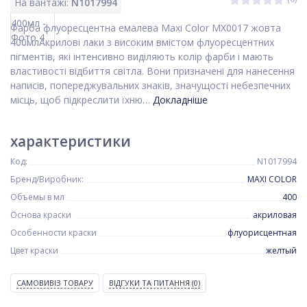
На вантажі:
N1017994
Фарба флуоресцентна емалева Maxi Color MX0017 жовта
400млАкрилові лаки з високим вмістом флуоресцентних
пігментів, які інтенсивно виділяють колір фарби і мають
властивості відбиття світла. Вони призначені для нанесення
написів, попереджувальних знаків, значущості небезпечних
місць, щоб підкреслити їхню…
Докладніше
характеристики
Код:
N1017994
Бренд/Виробник:
MAXI COLOR
Объемы в мл
400
Основа краски
акриловая
Особенности краски
флуорисцентная
Цвет краски
желтый
САМОВИВІЗ ТОВАРУ
ВІДГУКИ ТА ПИТАННЯ
(0)