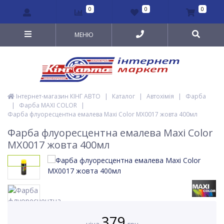
0
0
0
МЕНЮ
Інтернет-магазин КІНГ АВТО
|
Каталог
|
Автохімія
|
Фарба
|
Фарба MAXI COLOR
|
Фарба флуоресцентна емалева Maxi Color MX0017 жовта 400мл
Фарба флуоресцентна емалева Maxi Color
MX0017 жовта 400мл
379