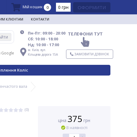
Мій кошик
0 грн
ОФОРМИТИ
0
ИМ КЛІЄНТАМ
КОНТАКТИ
Пн-Пт: 09:00 - 20:00
ТЕЛЕФОНИ ТУТ
АЙТИ
Сб: 10:00 - 18:00
Нд: 10:00 - 17:00
м. Київ,
вул.
в Google
ЗАМОВИТИ ДЗВІНОК
Кільцева дорога 15А
іплення Коліс
лінчастого вала
(0)
375
ціна
грн
В наявності