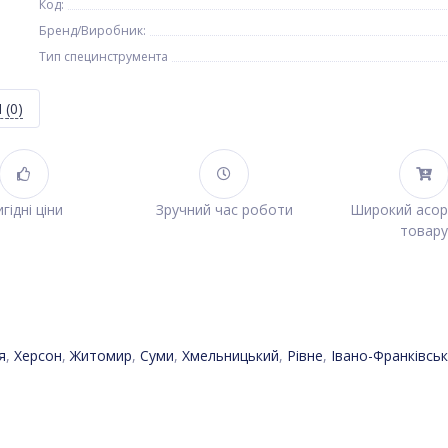
Код:
Бренд/Виробник:
Тип специнструмента
Я
(0)
гідні ціни
Зручний час роботи
Широкий асо
товару
я
,
Херсон
,
Житомир
,
Суми
,
Хмельницький
,
Рівне
,
Івано-Франківськ