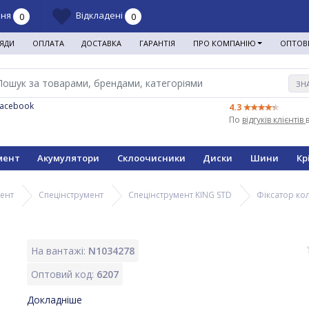
ння
Відкладені
0
0
ЯДИ
ОПЛАТА
ДОСТАВКА
ГАРАНТІЯ
ПРО КОМПАНІЮ
ОПТОВ
ЗН
Facebook
4.3
По
відгуків клієнтів
мент
Акумулятори
Склоочисники
Диски
Шини
Кр
мент
Спецінструмент
Спецінструмент KING STD
Фіксатор ко
На вантажі:
N1034278
Оптовий код:
6207
Докладніше