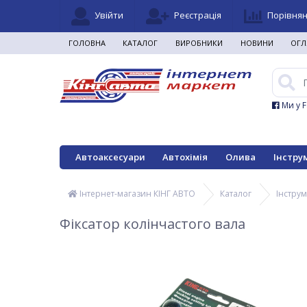
Увійти
Реєстрація
Порівня
ГОЛОВНА
КАТАЛОГ
ВИРОБНИКИ
НОВИНИ
ОГЛ
Ми у 
Автоаксесуари
Автохімія
Олива
Інстру
Інтернет-магазин КІНГ АВТО
Каталог
Інстру
Фіксатор колінчастого вала