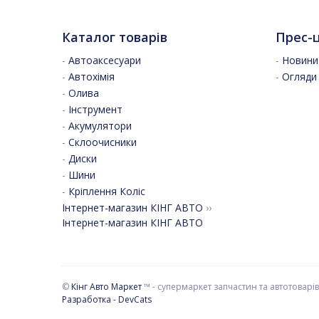
Каталог товарів
Прес-
-
Автоаксесуари
-
Новини 
-
Автохімія
-
Огляди
-
Олива
-
Інструмент
-
Акумулятори
-
Склоочисники
-
Диски
-
Шини
-
Кріплення Коліс
Інтернет-магазин КІНГ АВТО
››
Інтернет-магазин КІНГ АВТО
©
Кінг Авто Маркет
™ - супермаркет запчастин та автотоварів
Разработка - DevCats