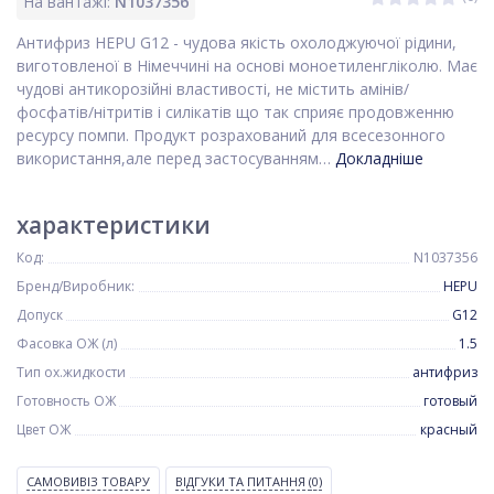
На вантажі:
N1037356
Антифриз HEPU G12 - чудова якість охолоджуючої рідини,
виготовленої в Німеччині на основі моноетиленгліколю. Має
чудові антикорозійні властивості, не містить амінів/
фосфатів/нітритів і силікатів що так сприяє продовженню
ресурсу помпи. Продукт розрахований для всесезонного
використання,але перед застосуванням…
Докладніше
характеристики
Код:
N1037356
Бренд/Виробник:
HEPU
Допуск
G12
Фасовка ОЖ (л)
1.5
Тип ох.жидкости
антифриз
Готовность ОЖ
готовый
Цвет ОЖ
красный
САМОВИВІЗ ТОВАРУ
ВІДГУКИ ТА ПИТАННЯ
(0)