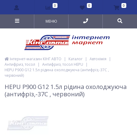
0
0
0
МЕНЮ
Інтернет-магазин КІНГ АВТО
|
Каталог
|
Автохімія
|
Антифриз, тосол
|
Антифриз, тосол HEPU
|
HEPU P900 G12 1.5л рідина охолоджуюча (антифріз,-37C ,
червоний)
HEPU P900 G12 1.5л рідина охолоджуюча
(антифріз,-37C , червоний)