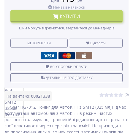
ціна
грн
Немає в наявності
КУПИТИ
Ціни можуть відрізнятися, звертайтеся до менеджерів
ПОРІВНЯТИ
Відкласти
ВСІ СПОСОБИ ОПЛАТИ
ДЕТАЛЬНІШЕ ПРО ДОСТАВКУ
(0)
На вантажі:
00021338
Hi-Gear HG7012 Тюнінг для АвтоКПП з SMT2 (325 мл)Під час
експлуатації автомобілів з АвтоКПП в режимі частих
розгонів і гальмувань, трансмісійні рідини швидко втрачають
свої властивості через перегрів трансмісії. Це призводить
до прослизання дисків, до нечіткості, затримок і ривків під