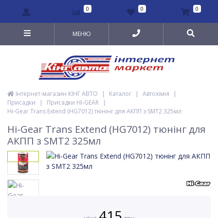
0
0
0
МЕНЮ
Інтернет-магазин КІНГ АВТО
|
Каталог
|
Автохімія
|
Присадки
|
Присадки HI-GEAR
|
Hi-Gear Trans Extend (HG7012) тюнінг для АКПП з SMT2 325мл
Hi-Gear Trans Extend (HG7012) тюнінг для
АКПП з SMT2 325мл
415