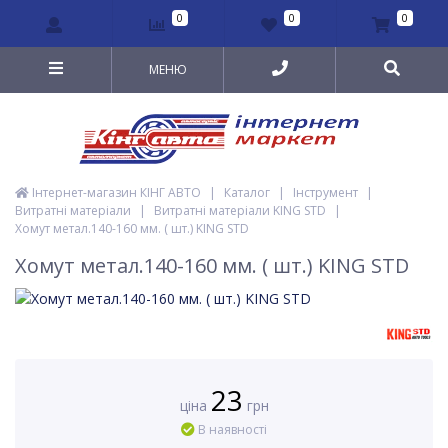
0
0
0
МЕНЮ
Інтернет-магазин КІНГ АВТО
|
Каталог
|
Інструмент
|
Витратні матеріали
|
Витратні матеріали KING STD
|
Хомут метал.140-160 мм. ( шт.) KING STD
Хомут метал.140-160 мм. ( шт.) KING STD
23
ціна
грн
В наявності