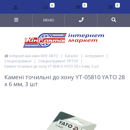
0
0
0
МЕНЮ
Інтернет-магазин КІНГ АВТО
|
Каталог
|
Інструмент
|
Спецінструмент
|
Спецінструмент TIPTOP
|
Камені точильні до хону YT-05810 YATO 28 х 6 мм, 3 шт
Камені точильні до хону YT-05810 YATO 28
х 6 мм, 3 шт