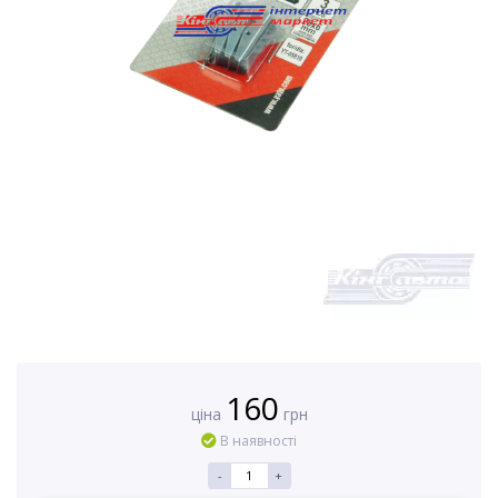
160
ціна
грн
В наявності
-
+