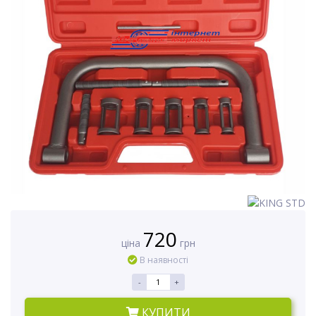
720
ціна
грн
В наявності
-
+
КУПИТИ