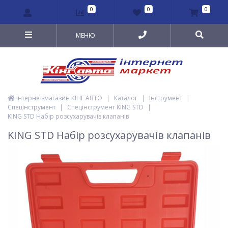
0
0
0
МЕНЮ
Інтернет-магазин КІНГ АВТО
|
Каталог
|
Інструмент
|
Спецінструмент
|
Спецінструмент KING STD
|
KING STD Набір розсухарувачів клапанів
KING STD Набір розсухарувачів клапанів