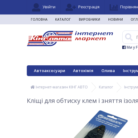
Увійти
Реєстрація
Порівня
ГОЛОВНА
КАТАЛОГ
ВИРОБНИКИ
НОВИНИ
ОГЛ
Ми у 
Автоаксесуари
Автохімія
Олива
Інстру
Інтернет-магазин КІНГ АВТО
Каталог
Інстру
Кліщі для обтиску клем і зняття ізол