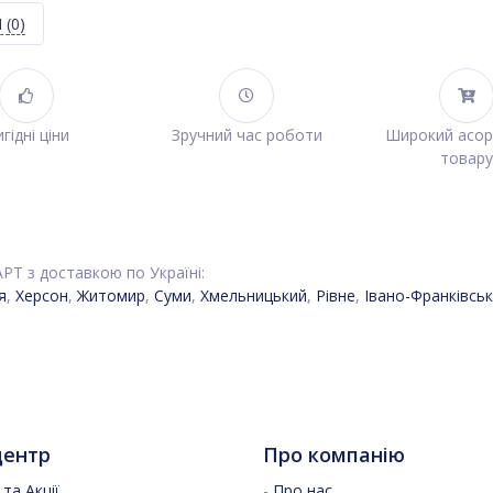
Я
(0)
гідні ціни
Зручний час роботи
Широкий асо
товару
АРТ з доставкою по Україні:
я
,
Херсон
,
Житомир
,
Суми
,
Хмельницький
,
Рівне
,
Івано-Франківськ
центр
Про компанію
та Акції
-
Про нас