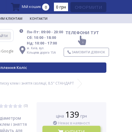
Мій кошик
0 грн
ОФОРМИТИ
0
ИМ КЛІЄНТАМ
КОНТАКТИ
Пн-Пт: 09:00 - 20:00
ТЕЛЕФОНИ ТУТ
АЙТИ
Сб: 10:00 - 18:00
Нд: 10:00 - 17:00
м. Київ,
вул.
в Google
ЗАМОВИТИ ДЗВІНОК
Кільцева дорога 15А
іплення Коліс
тиску клем і зняття ізоляції, 8.5" СТАНДАРТ
(0)
139
ціна
грн
 діаметром
Немає в наявності
клем і зняття
дійдуть для