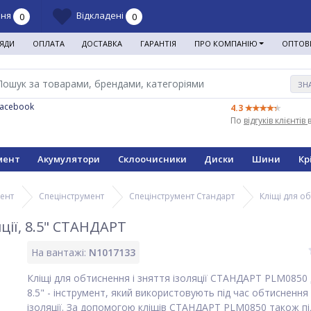
ння
Відкладені
0
0
ЯДИ
ОПЛАТА
ДОСТАВКА
ГАРАНТІЯ
ПРО КОМПАНІЮ
ОПТОВ
ЗН
Facebook
4.3
По
відгуків клієнтів
мент
Акумулятори
Склоочисники
Диски
Шини
Кр
мент
Спецінструмент
Спецінструмент Стандарт
Кліщі для об
яції, 8.5" СТАНДАРТ
На вантажі:
N1017133
Кліщі для обтиснення і зняття ізоляції СТАНДАРТ PLM0850
8.5" - інструмент, який використовують під час обтиснення 
ізоляції. За допомогою кліщів СТАНДАРТ PLM0850 також пі