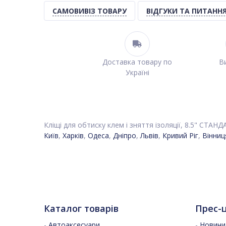
САМОВИВІЗ ТОВАРУ
ВІДГУКИ ТА ПИТАНН
Доставка товару по
Ви
Україні
Кліщі для обтиску клем і зняття ізоляції, 8.5" СТАНД
Київ
,
Харків
,
Одеса
,
Дніпро
,
Львів
,
Кривий Ріг
,
Вінниц
Каталог товарів
Прес-
-
Автоаксесуари
-
Новини 