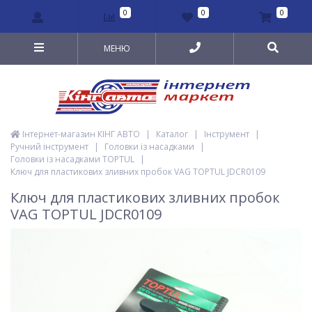
0
0
0
МЕНЮ
Інтернет-магазин КІНГ АВТО
|
Каталог
|
Інструмент
|
Ручний інструмент
|
Головки із насадками
|
Головки із насадками TOPTUL
|
Ключ для пластикових зливних пробок VAG TOPTUL JDCR0109
Ключ для пластикових зливних пробок
VAG TOPTUL JDCR0109