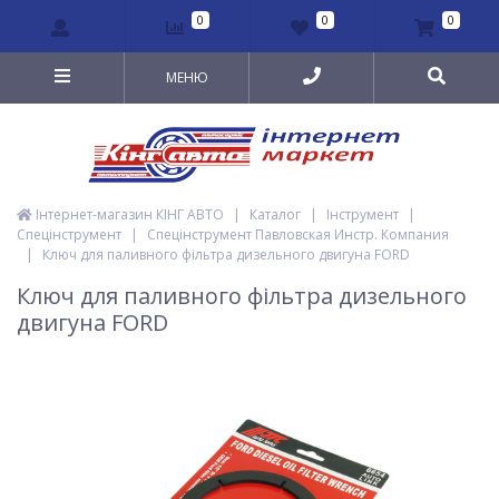
0
0
0
МЕНЮ
Інтернет-магазин КІНГ АВТО
|
Каталог
|
Інструмент
|
Спецінструмент
|
Спецінструмент Павловская Инстр. Компания
|
Ключ для паливного фільтра дизельного двигуна FORD
Ключ для паливного фільтра дизельного
двигуна FORD