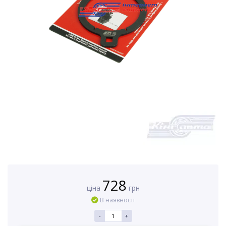
728
ціна
грн
В наявності
-
+