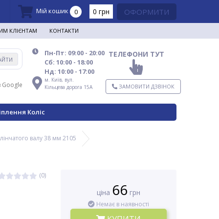
Мій кошик
0 грн
ОФОРМИТИ
0
ИМ КЛІЄНТАМ
КОНТАКТИ
Пн-Пт: 09:00 - 20:00
ТЕЛЕФОНИ ТУТ
АЙТИ
Сб: 10:00 - 18:00
Нд: 10:00 - 17:00
м. Київ,
вул.
в Google
ЗАМОВИТИ ДЗВІНОК
Кільцева дорога 15А
іплення Коліс
лінчатого валу 38 мм 2105
(0)
66
ціна
грн
Немає в наявності