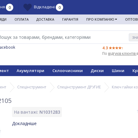
ння
Відкладені
0
0
ЯДИ
ОПЛАТА
ДОСТАВКА
ГАРАНТІЯ
ПРО КОМПАНІЮ
ОПТОВ
ЗН
Facebook
4.3
По
відгуків клієнтів
мент
Акумулятори
Склоочисники
Диски
Шини
Кр
мент
Спецінструмент
Спецінструмент ДРУГИЕ
Ключ гайки ко
2105
На вантажі:
N1031283
Докладніше