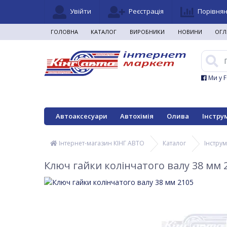
Увійти
Реєстрація
Порівня
ГОЛОВНА
КАТАЛОГ
ВИРОБНИКИ
НОВИНИ
ОГЛ
Ми у 
Автоаксесуари
Автохімія
Олива
Інстру
Інтернет-магазин КІНГ АВТО
Каталог
Інстру
Ключ гайки колінчатого валу 38 мм 