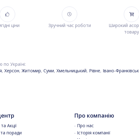
гідні ціни
Зручний час роботи
Широкий асо
товару
 по Україні:
я
,
Херсон
,
Житомир
,
Суми
,
Хмельницький
,
Рівне
,
Івано-Франківськ
центр
Про компанію
та Акції
-
Про нас
 та поради
-
Історія компанії