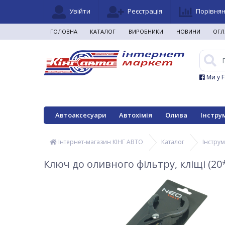
Увійти
Реєстрація
Порівня
ГОЛОВНА
КАТАЛОГ
ВИРОБНИКИ
НОВИНИ
ОГЛ
Ми у 
Автоаксесуари
Автохімія
Олива
Інстру
Інтернет-магазин КІНГ АВТО
Каталог
Інстру
Ключ до оливного фільтру, кліщі (20*)