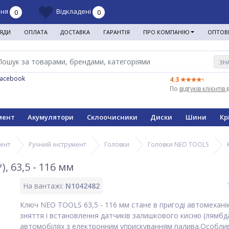
ння
Відкладені
0
0
ЯДИ
ОПЛАТА
ДОСТАВКА
ГАРАНТІЯ
ПРО КОМПАНІЮ
ОПТОВ
ЗН
Facebook
4.3
По
відгуків клієнтів
мент
Акумулятори
Склоочисники
Диски
Шини
Кр
мент
Ручний інструмент
Головки
Головки NEO TOOLS
, 63,5 - 116 мм
На вантажі:
N1042482
Ключ NEO TOOLS 63,5 - 116 мм стане в пригоді автомехані
зняття і встановлення датчиків залишкового кисню (лямбда
автомобілях з електронним уприскуванням палива.Особлив