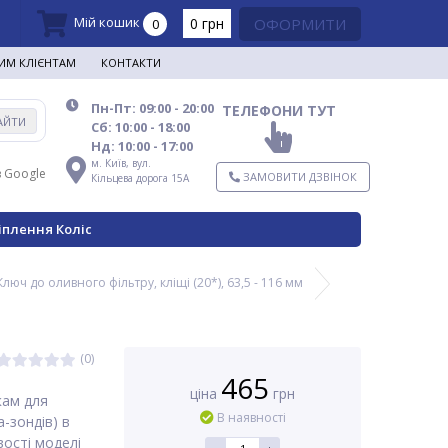
Мій кошик
0 грн
ОФОРМИТИ
0
ИМ КЛІЄНТАМ
КОНТАКТИ
Пн-Пт: 09:00 - 20:00
ТЕЛЕФОНИ ТУТ
АЙТИ
Сб: 10:00 - 18:00
Нд: 10:00 - 17:00
м. Київ,
вул.
в Google
ЗАМОВИТИ ДЗВІНОК
Кільцева дорога 15А
іплення Коліс
Ключ до оливного фільтру, кліщі (20*), 63,5 - 116 мм
(0)
465
ціна
грн
кам для
В наявності
-зондів) в
ості моделі