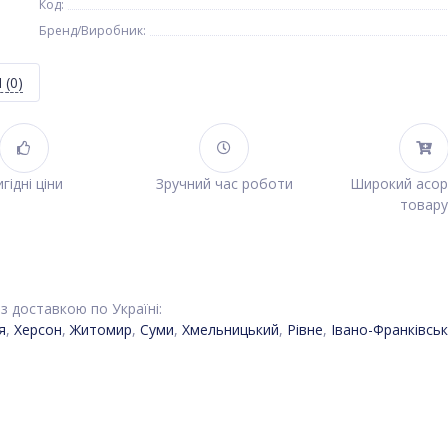
Код:
Бренд/Виробник:
Я
(0)
гідні ціни
Зручний час роботи
Широкий асо
товару
 з доставкою по Україні:
я
,
Херсон
,
Житомир
,
Суми
,
Хмельницький
,
Рівне
,
Івано-Франківськ