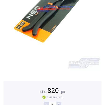
820
ціна
грн
В наявності
-
+