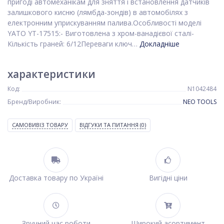
пригоді автомеханікам для зняття і встановлення датчиків
залишкового кисню (лямбда-зондів) в автомобілях з
електронним уприскуванням палива.Особливості моделі
YATO YT-17515:- Виготовлена з хром-ванадієвої сталі-
Кількість граней: 6/12Переваги ключ…
Докладніше
характеристики
Код:
N1042484
Бренд/Виробник:
NEO TOOLS
САМОВИВІЗ ТОВАРУ
ВІДГУКИ ТА ПИТАННЯ
(0)
Доставка товару по Україні
Вигідні ціни
Зручний час роботи
Широкий асортимент