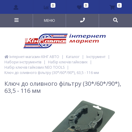
0
0
0
МЕНЮ
Інтернет-магазин КІНГ АВТО
|
Каталог
|
Інструмент
|
Набори інструментів
|
Набір ключів гайкових
|
Набір ключів гайкових NEO TOOLS
|
Ключ до оливного фільтру (30*/60*/90*), 63,5 - 116 мм
Ключ до оливного фільтру (30*/60*/90*),
63,5 - 116 мм