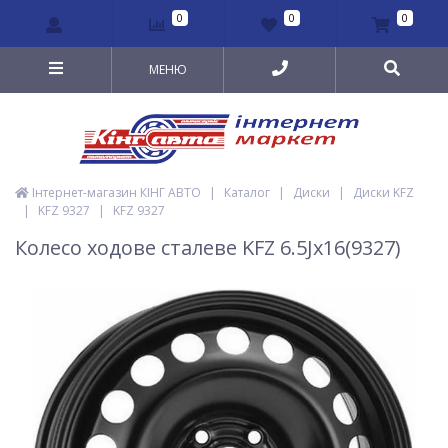
0
0
0
МЕНЮ
Інтернет-магазин КІНГ АВТО
|
Каталог
|
Диски
|
Диски KFZ
|
KFZ 9327
|
KFZ 9327
Колесо ходове сталеве KFZ 6.5Jx16(9327)