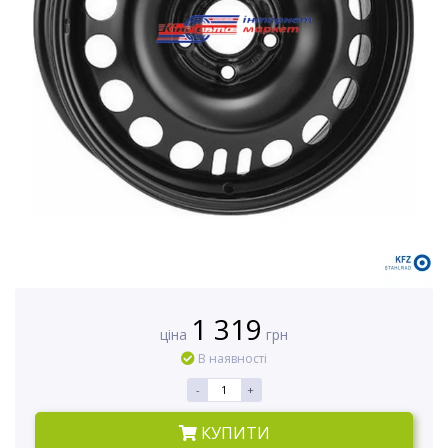
1 319
ціна
грн
В наявності
-
+
КУПИТИ