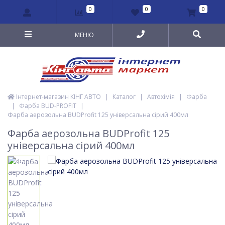
0
0
0
МЕНЮ
Інтернет-магазин КІНГ АВТО
|
Каталог
|
Автохімія
|
Фарба
|
Фарба BUD-PROFIT
|
Фарба аерозольна BUDProfit 125 універсальна сірий 400мл
Фарба аерозольна BUDProfit 125
універсальна сірий 400мл