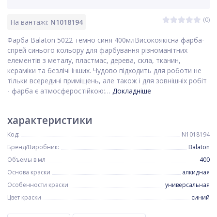
(0)
На вантажі:
N1018194
Фарба Balaton 5022 темно синя 400млВисокоякісна фарба-
спрей синього кольору для фарбування різноманітних
елементів з металу, пластмас, дерева, скла, тканин,
кераміки та безлічі інших. Чудово підходить для роботи не
тільки всередині приміщень, але також і для зовнішніх робіт
- фарба є атмосферостійкою:…
Докладніше
характеристики
Код:
N1018194
Бренд/Виробник:
Balaton
Объемы в мл
400
Основа краски
алкидная
Особенности краски
универсальная
Цвет краски
синий