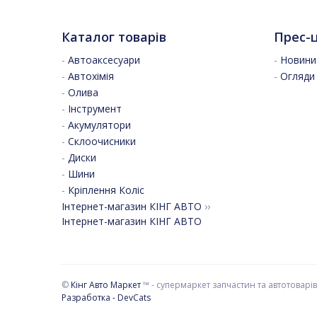
Каталог товарів
Прес-
-
Автоаксесуари
-
Новини 
-
Автохімія
-
Огляди
-
Олива
-
Інструмент
-
Акумулятори
-
Склоочисники
-
Диски
-
Шини
-
Кріплення Коліс
Інтернет-магазин КІНГ АВТО
››
Інтернет-магазин КІНГ АВТО
©
Кінг Авто Маркет
™ - супермаркет запчастин та автотоварів
Разработка - DevCats