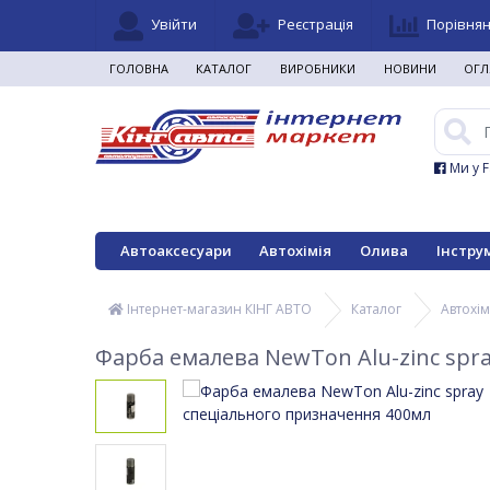
Увійти
Реєстрація
Порівня
ГОЛОВНА
КАТАЛОГ
ВИРОБНИКИ
НОВИНИ
ОГЛ
Ми у 
Автоаксесуари
Автохімія
Олива
Інстру
Інтернет-магазин КІНГ АВТО
Каталог
Автохім
Фарба емалева NewTon Alu-zinc spr