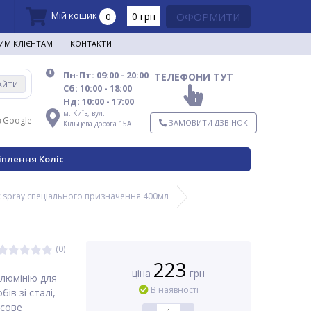
Мій кошик
0 грн
ОФОРМИТИ
0
ИМ КЛІЄНТАМ
КОНТАКТИ
Пн-Пт: 09:00 - 20:00
ТЕЛЕФОНИ ТУТ
АЙТИ
Сб: 10:00 - 18:00
Нд: 10:00 - 17:00
м. Київ,
вул.
в Google
ЗАМОВИТИ ДЗВІНОК
Кільцева дорога 15А
іплення Коліс
c spray спеціального призначення 400мл
(0)
223
ціна
грн
алюмінію для
В наявності
в зі сталі,
нсове