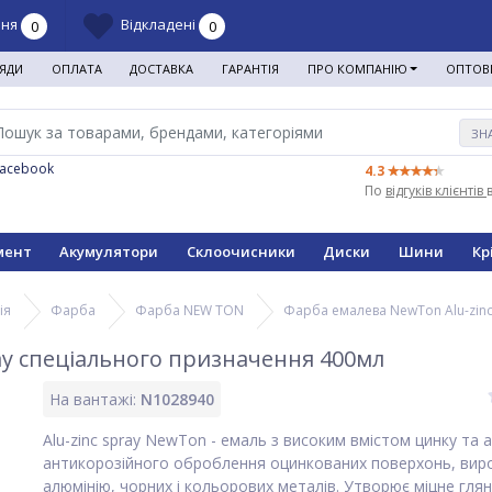
ння
Відкладені
0
0
ЯДИ
ОПЛАТА
ДОСТАВКА
ГАРАНТІЯ
ПРО КОМПАНІЮ
ОПТОВ
ЗН
Facebook
4.3
По
відгуків клієнтів
мент
Акумулятори
Склоочисники
Диски
Шини
Кр
ія
Фарба
Фарба NEW TON
Фарба емалева NewTon Alu-zin
ay спеціального призначення 400мл
На вантажі:
N1028940
Alu-zinc spray NewTon - емаль з високим вмістом цинку та 
антикорозійного оброблення оцинкованих поверхонь, виробі
алюмінію, чорних і кольорових металів. Утворює міцне гля