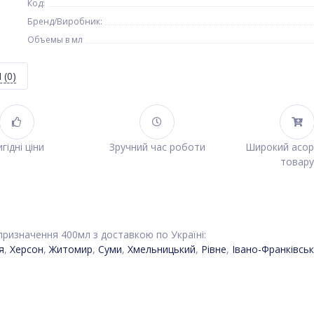
Код:
Бренд/Виробник:
Объемы в мл
Я
(0)
гідні ціни
Зручний час роботи
Широкий асо
товару
призначення 400мл з доставкою по Україні:
я
,
Херсон
,
Житомир
,
Суми
,
Хмельницький
,
Рівне
,
Івано-Франківськ