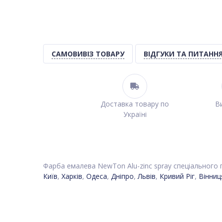
САМОВИВІЗ ТОВАРУ
ВІДГУКИ ТА ПИТАНН
Доставка товару по
Ви
Україні
Фарба емалева NewTon Alu-zinc spray спеціального 
Київ
,
Харків
,
Одеса
,
Дніпро
,
Львів
,
Кривий Ріг
,
Вінниц