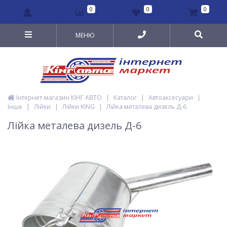
0
0
0
МЕНЮ
Інтернет-магазин КІНГ АВТО
|
Каталог
|
Автоаксесуари
|
Інше
|
Лійки
|
Лійки KING
|
Лійка металева дизель Д-6
Лійка металева дизель Д-6