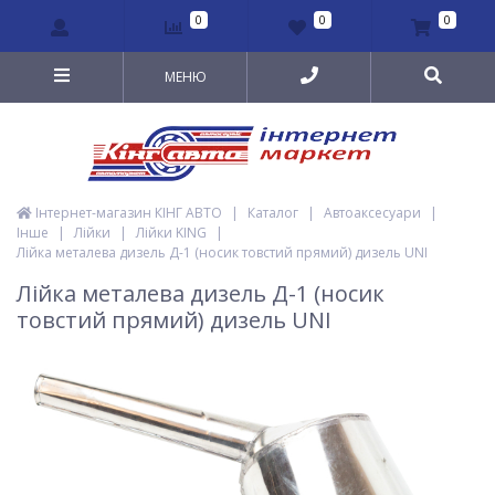
0
0
0
МЕНЮ
Інтернет-магазин КІНГ АВТО
|
Каталог
|
Автоаксесуари
|
Інше
|
Лійки
|
Лійки KING
|
Лійка металева дизель Д-1 (носик товстий прямий) дизель UNI
Лійка металева дизель Д-1 (носик
товстий прямий) дизель UNI