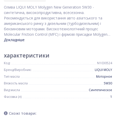
Олива LIQUI MOLY Molygen New Generation 5W30 -
синтетична, високопродуктивна, всесезонна.
Рекомендується для використання авто азіатського та
американського ринку з дизельним (турбодизельним) і
бензиновим моторами. Високотехнологічний процес
Molecular Friction Control (MFC) і фірмові присадки Molygen…
Докладніше
характеристики
Код:
N1030524
Бренд/Виробник:
LIQUI MOLY
Тип масла
Моторное
Вязкость масла
5W30
Вид масла
Синтетическое
Фасовка (л)
1
Схожі товари: