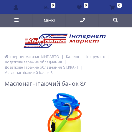
0
0
0
МЕНЮ
Інтернет-магазин КІНГ АВТО
|
Каталог
|
Інструмент
|
Додаткове гаражне обладнання
|
Додаткове гаражне обладнання G.I.KRAFT
|
Маслонагнітаючий бачок 8л
Маслонагнітаючий бачок 8л