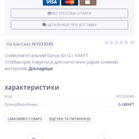
ВСІ СПОСОБИ ОПЛАТИ
ДЕТАЛЬНІШЕ ПРО ДОСТАВКУ
(0)
На вантажі:
N1033045
Оливонагнітальний бачок 8л G.I. KRAFT
OG8Використовується для нагнітання рідких оливних
матеріалів
Докладніше
характеристики
Код:
N1033045
Бренд/Виробник:
G.I.KRAFT
САМОВИВІЗ ТОВАРУ
ВІДГУКИ ТА ПИТАННЯ
(0)