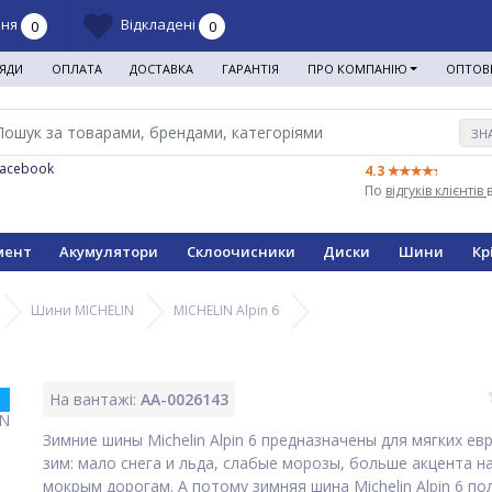
ння
Відкладені
0
0
ЯДИ
ОПЛАТА
ДОСТАВКА
ГАРАНТІЯ
ПРО КОМПАНІЮ
ОПТОВ
ЗН
Facebook
4.3
По
відгуків клієнтів
мент
Акумулятори
Склоочисники
Диски
Шини
Кр
Шини MICHELIN
MICHELIN Alpin 6
На вантажі:
AA-0026143
Зимние шины Michelin Alpin 6 предназначены для мягких ев
зим: мало снега и льда, слабые морозы, больше акцента на
мокрым дорогам. А потому зимняя шина Michelin Alpin 6 по