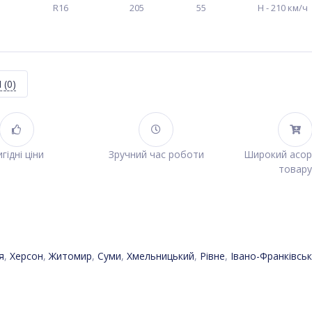
R16
205
55
H - 210 км/ч
Я
(0)
гідні ціни
Зручний час роботи
Широкий асо
товару
я
,
Херсон
,
Житомир
,
Суми
,
Хмельницький
,
Рівне
,
Івано-Франківськ