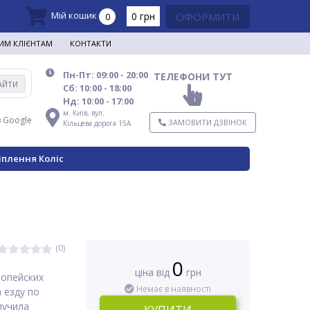
Мій кошик
0 грн
ОФОРМИТИ
0
ИМ КЛІЄНТАМ
КОНТАКТИ
Пн-Пт: 09:00 - 20:00
ТЕЛЕФОНИ ТУТ
АЙТИ
Сб: 10:00 - 18:00
Нд: 10:00 - 17:00
м. Київ,
вул.
в Google
ЗАМОВИТИ ДЗВІНОК
Кільцева дорога 15А
іплення Коліс
(0)
0
ціна від
грн
ропейских
Немає в наявності
 езду по
лучила