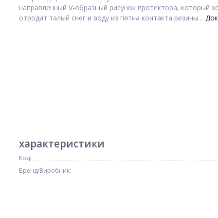
направленный V-образный рисунок протектора, который 
отводит талый снег и воду из пятна контакта резины…
Док
характеристики
Код:
Бренд/Виробник: