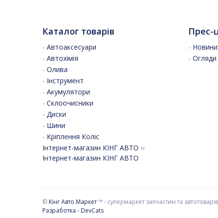
Каталог товарів
Прес-
-
Автоаксесуари
-
Новини 
-
Автохімія
-
Огляди
-
Олива
-
Інструмент
-
Акумулятори
-
Склоочисники
-
Диски
-
Шини
-
Кріплення Коліс
Інтернет-магазин КІНГ АВТО
››
Інтернет-магазин КІНГ АВТО
©
Кінг Авто Маркет
™ - супермаркет запчастин та автотоварів
Разработка - DevCats