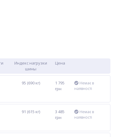
ти
Индекс нагрузки
Цена
шины
95 (690 кг)
1 795
Немає в
грн
наявності
91 (615 кг)
3 485
Немає в
грн
наявності