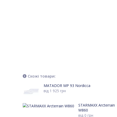
Схожі товари:
MATADOR MP 93 Nordicca
від
1 925
грн
STARMAXX Arcterrain
W860
від
0
грн