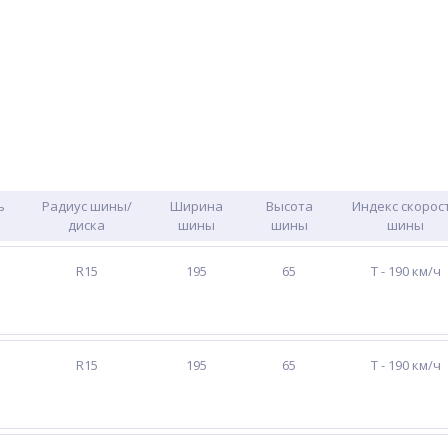
6
ь
Радиус шины/
Ширина
Высота
Индекс скорос
диска
шины
шины
шины
R15
195
65
T - 190 км/ч
R15
195
65
T - 190 км/ч