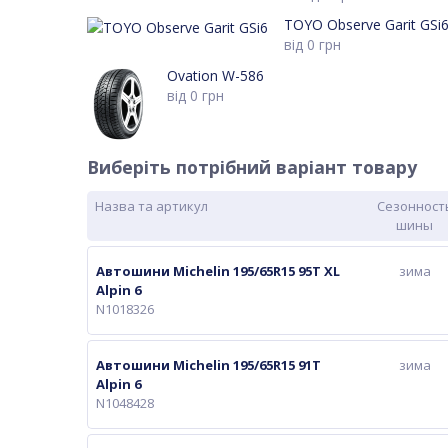
TOYO Observe Garit GSi
від
0
грн
Ovation W-586
від
0
грн
Виберіть потрібний варіант товару
Назва та артикул
Сезонност
шины
Автошини Michelin 195/65R15 95T XL
зима
Alpin 6
N1018326
Автошини Michelin 195/65R15 91T
зима
Alpin 6
N1048428