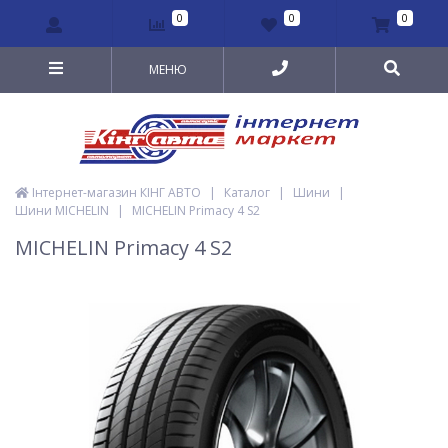
0
0
0
МЕНЮ
Інтернет-магазин КІНГ АВТО
|
Каталог
|
Шини
|
Шини MICHELIN
|
MICHELIN Primacy 4 S2
MICHELIN Primacy 4 S2