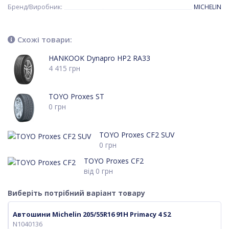
Бренд/Виробник:
MICHELIN
Схожі товари:
HANKOOK Dynapro HP2 RA33
4 415
грн
TOYO Proxes ST
0
грн
TOYO Proxes CF2 SUV
0
грн
TOYO Proxes CF2
від
0
грн
Виберіть потрібний варіант товару
Автошини Michelin 205/55R16 91H Primacy 4 S2
N1040136