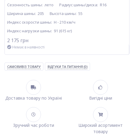
Сезонность шины:
лето
Радиус шины/диска:
R16
Ширина шины:
205
Высота шины:
55
Индекс скорости шины:
H - 210 км/ч
Индекс нагрузки шины:
91 (615 кг)
2 175 грн
Немає в наявності
САМОВИВІЗ ТОВАРУ
ВІДГУКИ ТА ПИТАННЯ
(0)
Доставка товару по Україні
Вигідні ціни
Зручний час роботи
Широкий асортимент
товару