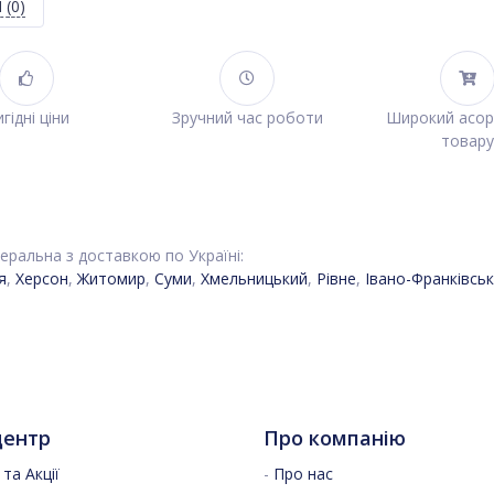
Я
(0)
гідні ціни
Зручний час роботи
Широкий асо
товару
еральна з доставкою по Україні:
я
,
Херсон
,
Житомир
,
Суми
,
Хмельницький
,
Рівне
,
Івано-Франківськ
центр
Про компанію
та Акції
-
Про нас