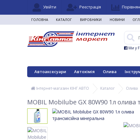
Увійти
Реєстрація
Порівня
ГОЛОВНА
КАТАЛОГ
ВИРОБНИКИ
НОВИНИ
ОГЛ
Ми у 
Автоаксесуари
Автохімія
Олива
Інстру
Інтернет-магазин КІНГ АВТО
Каталог
Олива
MOBIL Mobilube GX 80W90 1л олива 