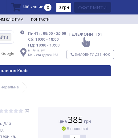
Мій кошик
0 грн
ОФОРМИТИ
0
ИМ КЛІЄНТАМ
КОНТАКТИ
Пн-Пт: 09:00 - 20:00
ТЕЛЕФОНИ ТУТ
АЙТИ
Сб: 10:00 - 18:00
Нд: 10:00 - 17:00
м. Київ,
вул.
в Google
ЗАМОВИТИ ДЗВІНОК
Кільцева дорога 15А
іплення Коліс
мінеральна
(0)
385
ціна
грн
. Для
В наявності
в,
техніка.