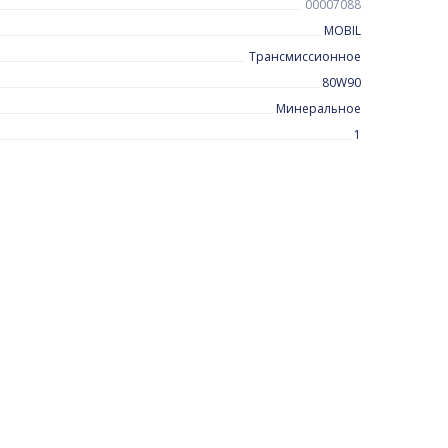
00007088
MOBIL
Трансмиссионное
80W90
Минеральное
1