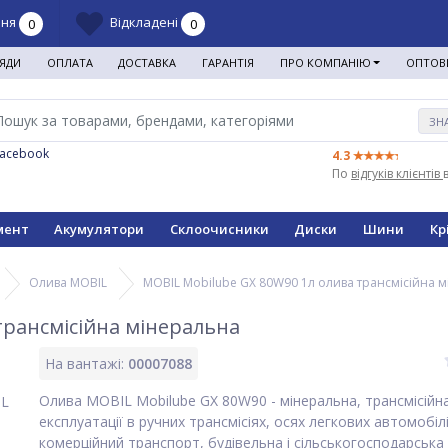
ння
Відкладені
0
0
ЯДИ
ОПЛАТА
ДОСТАВКА
ГАРАНТІЯ
ПРО КОМПАНІЮ
ОПТОВ
ЗН
Facebook
4.3
По
відгуків клієнтів
мент
Акумулятори
Склоочисники
Диски
Шини
Кр
Олива MOBIL
MOBIL Mobilube GX 80W90 1л олива трансмісійна 
трансмісійна мінеральна
На вантажі:
00007088
Олива MOBIL Mobilube GX 80W90 - мінеральна, трансмісійна
експлуатації в ручних трансмісіях, осях легкових автомобілі
комерційний транспорт, будівельна і сільськогосподарська 