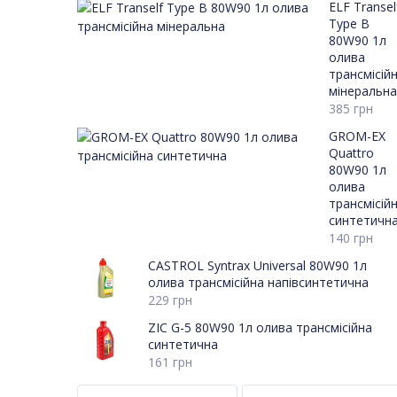
ELF Transel
Type B
80W90 1л
олива
трансмісій
мінеральна
385
грн
GROM-EX
Quattro
80W90 1л
олива
трансмісій
синтетичн
140
грн
CASTROL Syntrax Universal 80W90 1л
олива трансмісійна напівсинтетична
229
грн
ZIC G-5 80W90 1л олива трансмісійна
синтетична
161
грн