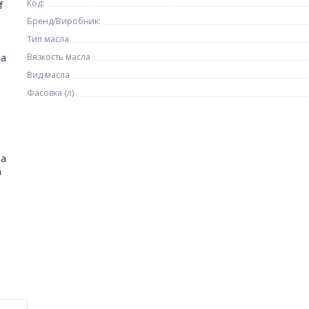
Код:
f
Бренд/Виробник:
Тип масла
на
Вязкость масла
Вид масла
Фасовка (л)
на
а