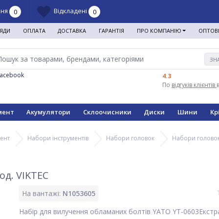
ння
Відкладені
0
0
ЯДИ
ОПЛАТА
ДОСТАВКА
ГАРАНТІЯ
ПРО КОМПАНІЮ
ОПТОВ
ЗН
Facebook
4.3
По
відгуків клієнтів
мент
Акумулятори
Склоочисники
Диски
Шини
Кр
мент
Набори інструментів
Набори головок
Набори голово
од. VIKTEC
На вантажі:
N1053605
Набір для вилучення обламаних болтів YATO YT-0603Екстр