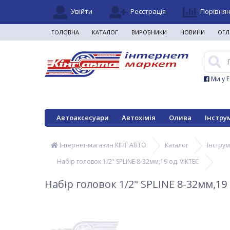
Увійти
Реєстрація
Порівня
ГОЛОВНА
КАТАЛОГ
ВИРОБНИКИ
НОВИНИ
ОГЛ
Ми у 
Автоаксесуари
Автохімія
Олива
Інстру
Інтернет-магазин КІНГ АВТО
Каталог
Інстру
Набір головок 1/2" SPLINE 8-32мм,19 од. VIKTEC
Набір головок 1/2" SPLINE 8-32мм,19 