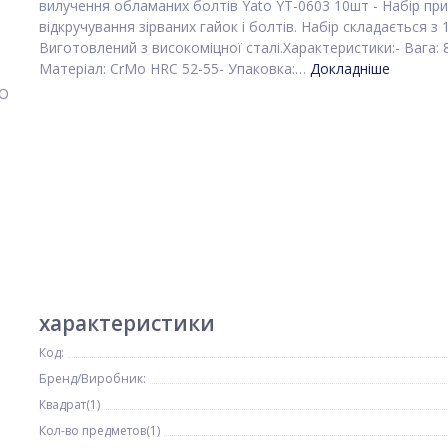
вилучення обламаних болтів Yato YT-0603 10шт - Набір пр
відкручування зірваних гайок і болтів. Набір складається з 
Виготовлений з високоміцної сталі.Характеристики:- Вага: 8
Матеріал: CrMo HRC 52-55- Упаковка:…
Докладніше
характеристики
Код:
Бренд/Виробник:
Квадрат(1)
Кол-во предметов(1)