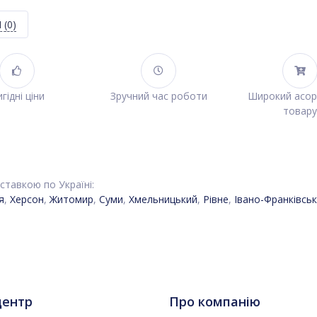
Я
(0)
гідні ціни
Зручний час роботи
Широкий асо
товару
ставкою по Україні:
я
,
Херсон
,
Житомир
,
Суми
,
Хмельницький
,
Рівне
,
Івано-Франківськ
центр
Про компанію