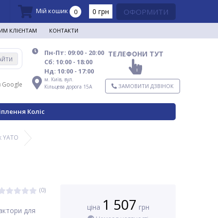
Мій кошик
0 грн
ОФОРМИТИ
0
ИМ КЛІЄНТАМ
КОНТАКТИ
Пн-Пт: 09:00 - 20:00
ТЕЛЕФОНИ ТУТ
АЙТИ
Сб: 10:00 - 18:00
Нд: 10:00 - 17:00
м. Київ,
вул.
в Google
ЗАМОВИТИ ДЗВІНОК
Кільцева дорога 15А
іплення Коліс
к YATO
(0)
1 507
ціна
грн
актори для