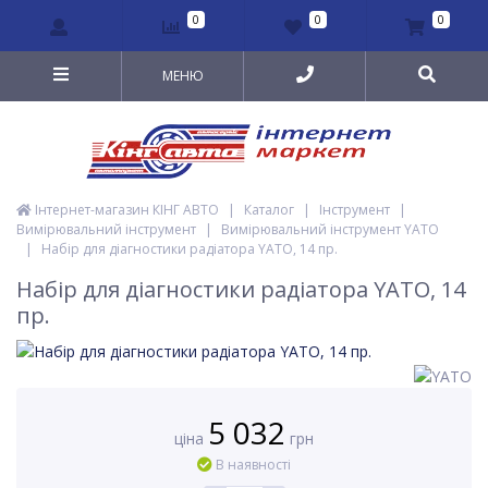
0
0
0
МЕНЮ
Інтернет-магазин КІНГ АВТО
|
Каталог
|
Інструмент
|
Вимірювальний інструмент
|
Вимірювальний інструмент YATO
|
Набір для діагностики радіатора YATO, 14 пр.
Набір для діагностики радіатора YATO, 14
пр.
5 032
ціна
грн
В наявності