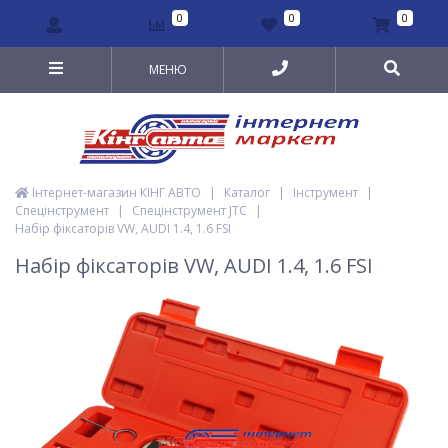
0
0
0
МЕНЮ
Інтернет-магазин КІНГ АВТО
|
Каталог
|
Інструмент
|
Спецінструмент
|
Спецінструмент JTC
|
Набір фіксаторів VW, AUDI 1.4, 1.6 FSI
Набір фіксаторів VW, AUDI 1.4, 1.6 FSI