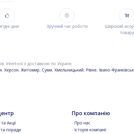
гідні ціни
Зручний час роботи
Широкий асо
товару
ов. Intertool з доставкою по Україні:
я
,
Херсон
,
Житомир
,
Суми
,
Хмельницький
,
Рівне
,
Івано-Франківськ
центр
Про компанію
та Акції
-
Про нас
 та поради
-
Історія компанії