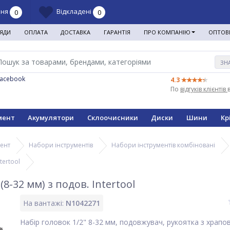
ння
Відкладені
0
0
ЯДИ
ОПЛАТА
ДОСТАВКА
ГАРАНТІЯ
ПРО КОМПАНІЮ
ОПТОВ
ЗН
Facebook
4.3
По
відгуків клієнтів
мент
Акумулятори
Склоочисники
Диски
Шини
Кр
мент
Набори інструментів
Набори інструментів комбіновані
tertool
(8-32 мм) з подов. Intertool
На вантажі:
N1042271
Набір головок 1/2" 8-32 мм, подовжувач, рукоятка з храпо