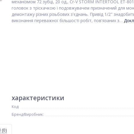
механізмом 72 зубці, 20 од., Cr-V STORM INTERTOOL ET-80
головок з тріскачкою і подовжувачем призначений для мон
демонтажу різних різьбових з'єднань. Привід 1/2" знадобит
виконання переважної більшості робіт, пов'язаних з…
Докл
характеристики
Код:
Бренд/Виробник:
Я
(0)