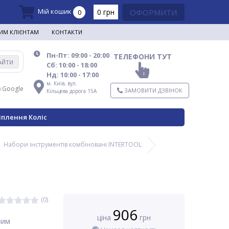
Мій кошик
0 грн
ОФОРМИТИ
0
ИМ КЛІЄНТАМ
КОНТАКТИ
Пн-Пт: 09:00 - 20:00
ТЕЛЕФОНИ ТУТ
АЙТИ
Сб: 10:00 - 18:00
Нд: 10:00 - 17:00
м. Київ,
вул.
в Google
ЗАМОВИТИ ДЗВІНОК
Кільцева дорога 15А
іплення Коліс
Набори інструментів комбіновані INTERTOOL
(0)
906
ціна
грн
вим