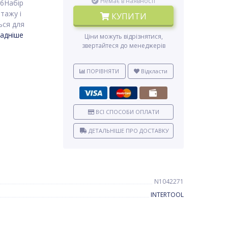
Немає в наявності
16Набір
тажу і
КУПИТИ
ься для
адніше
Ціни можуть відрізнятися,
звертайтеся до менеджерів
ПОРІВНЯТИ
Відкласти
ВСІ СПОСОБИ ОПЛАТИ
ДЕТАЛЬНІШЕ ПРО ДОСТАВКУ
N1042271
INTERTOOL