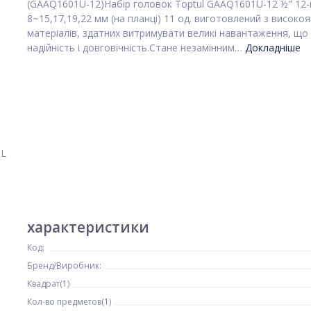
(GAAQ1601U-12)Набір головок Toptul GAAQ1601U-12 ½" 12-
8~15,17,19,22 мм (на планці) 11 од. виготовлений з високоя
матеріалів, здатних витримувати великі навантаження, що
надійність і довговічність.Стане незамінним…
Докладніше
характеристики
Код:
Бренд/Виробник:
Квадрат(1)
Кол-во предметов(1)