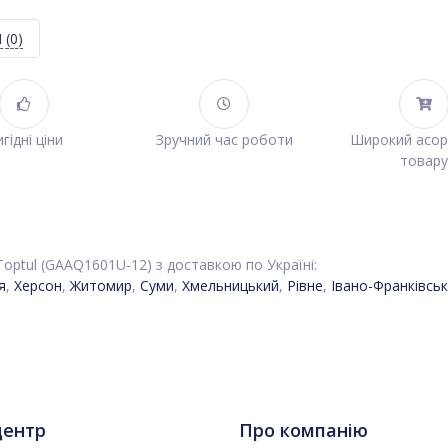
Я
(0)
гідні ціни
Зручний час роботи
Широкий асо
товару
 Toptul (GAAQ1601U-12) з доставкою по Україні:
я
,
Херсон
,
Житомир
,
Суми
,
Хмельницький
,
Рівне
,
Івано-Франківськ
центр
Про компанію