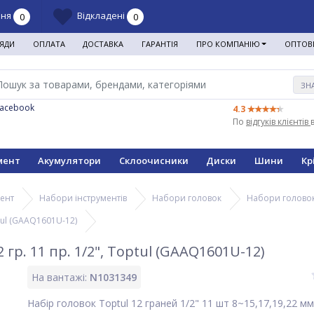
ння
Відкладені
0
0
ЯДИ
ОПЛАТА
ДОСТАВКА
ГАРАНТІЯ
ПРО КОМПАНІЮ
ОПТОВ
ЗН
Facebook
4.3
По
відгуків клієнтів
мент
Акумулятори
Склоочисники
Диски
Шини
Кр
мент
Набори інструментів
Набори головок
Набори голово
ptul (GAAQ1601U-12)
гр. 11 пр. 1/2", Toptul (GAAQ1601U-12)
На вантажі:
N1031349
Набір головок Toptul 12 граней 1/2" 11 шт 8~15,17,19,22 мм 