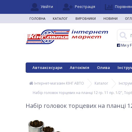
Увійти
Реєстрація
Порівня
ГОЛОВНА
КАТАЛОГ
ВИРОБНИКИ
НОВИНИ
ОГЛ
Ми у 
Автоаксесуари
Автохімія
Олива
Інстру
Інтернет-магазин КІНГ АВТО
Каталог
Інстру
Набір головок торцевих на планці 12 гр. 11 пр. 1/2", To
Набір головок торцевих на планці 12 