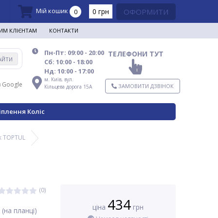
Мій кошик
0 грн
ОФОРМИТИ
0
ИМ КЛІЄНТАМ
КОНТАКТИ
Пн-Пт: 09:00 - 20:00
ТЕЛЕФОНИ ТУТ
АЙТИ
Сб: 10:00 - 18:00
Нд: 10:00 - 17:00
м. Київ,
вул.
в Google
ЗАМОВИТИ ДЗВІНОК
Кільцева дорога 15А
іплення Коліс
к TOPTUL
(0)
434
ціна
грн
(на планці)