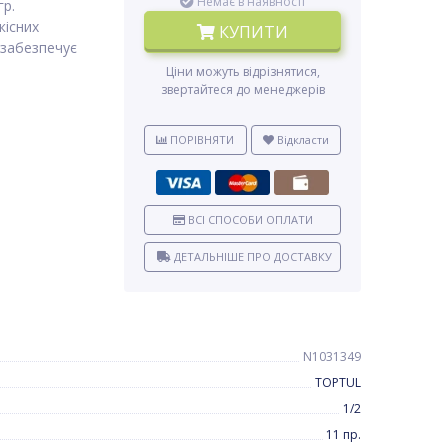
Немає в наявності
гр.
кісних
КУПИТИ
 забезпечує
Ціни можуть відрізнятися,
звертайтеся до менеджерів
ПОРІВНЯТИ
Відкласти
ВСІ СПОСОБИ ОПЛАТИ
ДЕТАЛЬНІШЕ ПРО ДОСТАВКУ
N1031349
TOPTUL
1/2
11 пр.