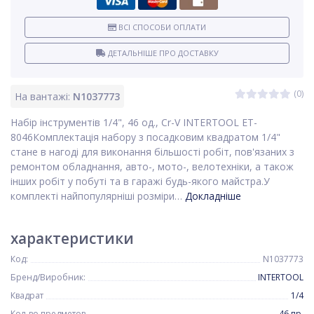
ВСІ СПОСОБИ ОПЛАТИ
ДЕТАЛЬНІШЕ ПРО ДОСТАВКУ
(0)
На вантажі:
N1037773
Набір інструментів 1/4", 46 од., Cr-V INTERTOOL ET-
8046Комплектація набору з посадковим квадратом 1/4"
стане в нагоді для виконання більшості робіт, пов'язаних з
ремонтом обладнання, авто-, мото-, велотехніки, а також
інших робіт у побуті та в гаражі будь-якого майстра.У
комплекті найпопулярніші розміри…
Докладніше
характеристики
Код:
N1037773
Бренд/Виробник:
INTERTOOL
Квадрат
1/4
Кол-во предметов
46 пр.