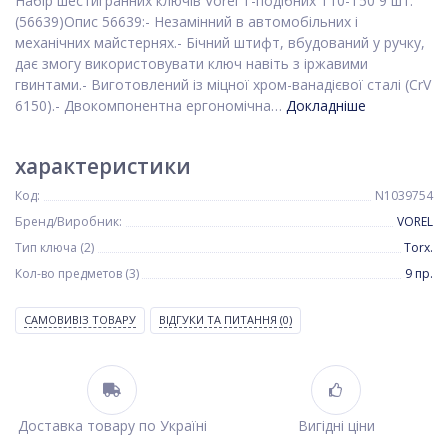
Набір шестигранних ключів Vorel Т-подібних Т10-T50 9 шт.
(56639)Опис 56639:- Незамінний в автомобільних і
механічних майстернях.- Бічний штифт, вбудований у ручку,
дає змогу використовувати ключ навіть з іржавими
гвинтами.- Виготовлений із міцної хром-ванадієвої сталі (CrV
6150).- Двокомпонентна ергономічна…
Докладніше
характеристики
Код:
N1039754
Бренд/Виробник:
VOREL
Тип ключа (2)
Torx.
Кол-во предметов (3)
9 пр.
САМОВИВІЗ ТОВАРУ
ВІДГУКИ ТА ПИТАННЯ
(0)
Доставка товару по Україні
Вигідні ціни