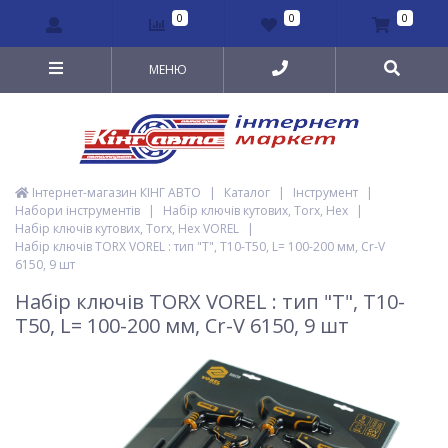
0
0
0
МЕНЮ
Інтернет-магазин КІНГ АВТО
|
Каталог
|
Інструмент
|
Набори інструментів
|
Набір ключів кутових, Torx, Hex
|
Набір ключів кутових, Torx, Hex VOREL
|
Набір ключів TORX VOREL : тип "Т", Т10-T50, L= 100-200 мм, Cr-V
6150, 9 шт
Набір ключів TORX VOREL : тип "Т", Т10-
T50, L= 100-200 мм, Cr-V 6150, 9 шт