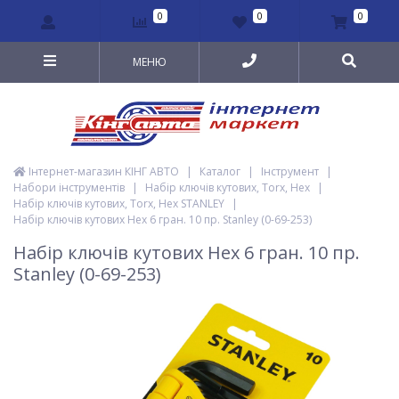
0
0
0
МЕНЮ
Інтернет-магазин КІНГ АВТО
|
Каталог
|
Інструмент
|
Набори інструментів
|
Набір ключів кутових, Torx, Hex
|
Набір ключів кутових, Torx, Hex STANLEY
|
Набір ключів кутових Hex 6 гран. 10 пр. Stanley (0-69-253)
Набір ключів кутових Hex 6 гран. 10 пр.
Stanley (0-69-253)