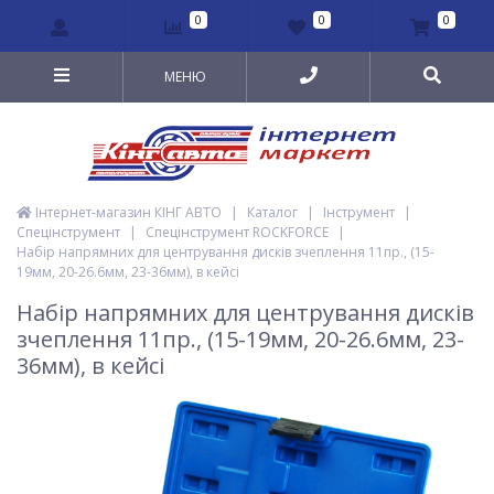
0
0
0
МЕНЮ
Інтернет-магазин КІНГ АВТО
|
Каталог
|
Інструмент
|
Спецінструмент
|
Спецінструмент ROCKFORCE
|
Набір напрямних для центрування дисків зчеплення 11пр., (15-
19мм, 20-26.6мм, 23-36мм), в кейсі
Набір напрямних для центрування дисків
зчеплення 11пр., (15-19мм, 20-26.6мм, 23-
36мм), в кейсі