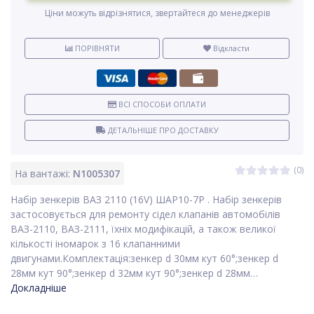
Ціни можуть відрізнятися, звертайтеся до менеджерів
ПОРІВНЯТИ
Відкласти
ВСІ СПОСОБИ ОПЛАТИ
ДЕТАЛЬНІШЕ ПРО ДОСТАВКУ
(0)
На вантажі:
N1005307
Набір зенкерів ВАЗ 2110 (16V) ШАР10-7Р . Набір зенкерів
застосовується для ремонту сідел клапанів автомобілів
ВАЗ-2110, ВАЗ-2111, їхніх модифікацій, а також великої
кількості іномарок з 16 клапанними
двигунами.Комплектація:зенкер d 30мм кут 60°;зенкер d
28мм кут 90°;зенкер d 32мм кут 90°;зенкер d 28мм…
Докладніше