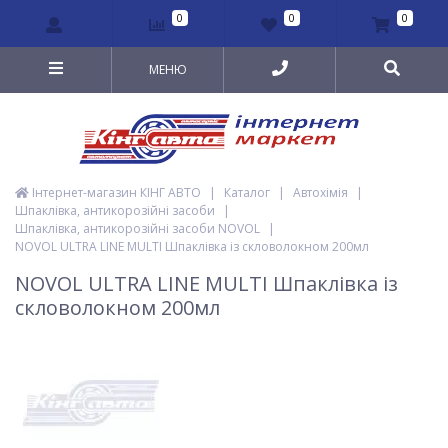
0
0
0
МЕНЮ
Інтернет-магазин КІНГ АВТО
|
Каталог
|
Автохімія
|
Шпаклівка, антикорозійні засоби
|
Шпаклівка, антикорозійні засоби NOVOL
|
NOVOL ULTRA LINE MULTI Шпаклівка із скловолокном 200мл
NOVOL ULTRA LINE MULTI Шпаклівка із
скловолокном 200мл