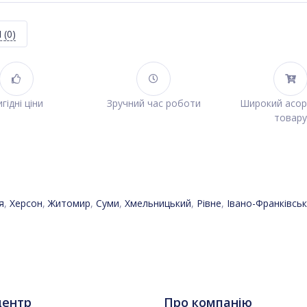
Я
(0)
гідні ціни
Зручний час роботи
Широкий асо
товару
я
,
Херсон
,
Житомир
,
Суми
,
Хмельницький
,
Рівне
,
Івано-Франківськ
центр
Про компанію