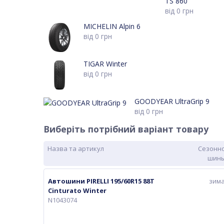
TS 860
від
0
грн
MICHELIN Alpin 6
від
0
грн
TIGAR Winter
від
0
грн
GOODYEAR UltraGrip 9
від
0
грн
Виберіть потрібний варіант товару
Назва та артикул
Сезонн
шин
Автошини PIRELLI 195/60R15 88T
зим
Cinturato Winter
N1043074