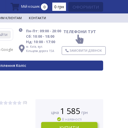
Мій кошик
0 грн
ОФОРМИТИ
0
ИМ КЛІЄНТАМ
КОНТАКТИ
Пн-Пт: 09:00 - 20:00
ТЕЛЕФОНИ ТУТ
АЙТИ
Сб: 10:00 - 18:00
Нд: 10:00 - 17:00
м. Київ,
вул.
в Google
ЗАМОВИТИ ДЗВІНОК
Кільцева дорога 15А
іплення Коліс
(0)
1 585
ціна
грн
В наявності