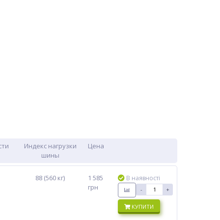
сти
Индекс нагрузки
Цена
шины
88 (560 кг)
1 585
В наявності
грн
-
+
КУПИТИ