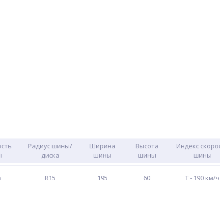
ость
Радиус шины/
Ширина
Высота
Индекс скоро
ы
диска
шины
шины
шины
а
R15
195
60
T - 190 км/ч