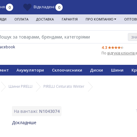
ння
Відкладені
0
0
ЯДИ
ОПЛАТА
ДОСТАВКА
ГАРАНТІЯ
ПРО КОМПАНІЮ
ОПТОВ
ЗН
Facebook
4.3
По
відгуків клієнтів
мент
Акумулятори
Склоочисники
Диски
Шини
Кр
Шини PIRELLI
PIRELLI Cinturato Winter
На вантажі:
N1043074
Докладніше