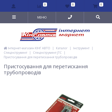
0
0
0
МЕНЮ
Інтернет-магазин КІНГ АВТО
|
Каталог
|
Інструмент
|
Спецінструмент
|
Спецінструмент JTC
|
Пристосування для перетискання трубопроводів
Пристосування для перетискання
трубопроводів