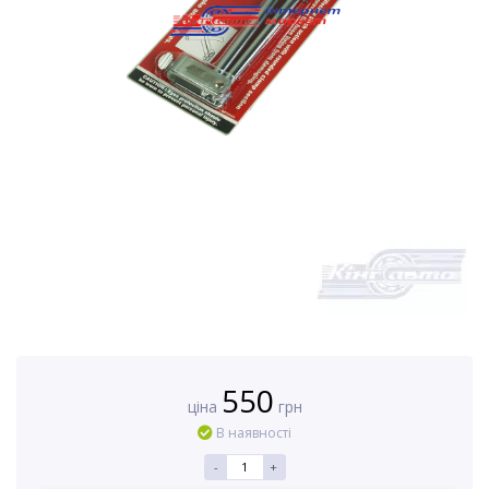
550
ціна
грн
В наявності
-
+