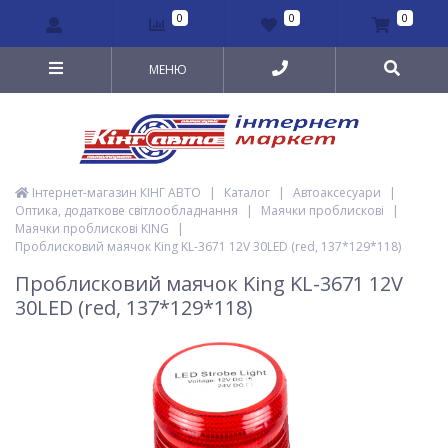
0
0
0
МЕНЮ
Інтернет-магазин КІНГ АВТО
|
Каталог
|
Автоаксесуари
|
Оптика, додаткове світлообладнання
|
Маячки проблискові
|
Маячки проблискові KING
|
Проблисковий маячок King KL-3671 12V 30LED (red, 137*129*118)
Проблисковий маячок King KL-3671 12V
30LED (red, 137*129*118)