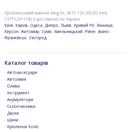
Проблисковий маячок King KL-3671 12V 30LED (red,
137*129*118) з доставкою по Україні:
Київ
,
Харків
,
Одеса
,
Дніпро
,
Львів
,
Кривий Ріг
,
Вінниця
,
Херсон
,
Житомир
,
Суми
,
Хмельницький
,
Рівне
,
Івано-
Франківськ
,
Ужгород
Каталог товарів
-
Автоаксесуари
-
Автохімія
-
Олива
-
Інструмент
-
Акумулятори
-
Склоочисники
-
Диски
-
Шини
-
Кріплення Коліс