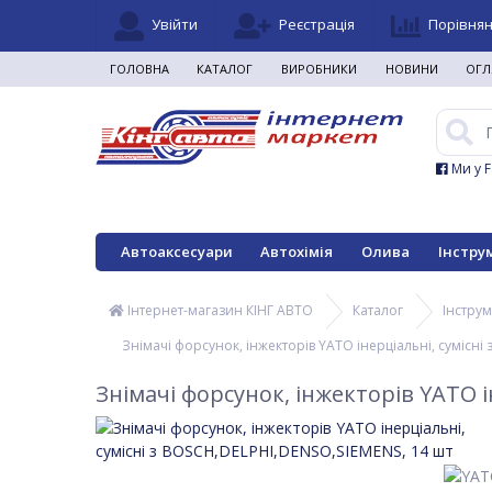
Увійти
Реєстрація
Порівня
ГОЛОВНА
КАТАЛОГ
ВИРОБНИКИ
НОВИНИ
ОГЛ
Ми у 
Автоаксесуари
Автохімія
Олива
Інстру
Інтернет-магазин КІНГ АВТО
Каталог
Інстру
Знімачі форсунок, інжекторів YATO інерціальні, сумісні
Знімачі форсунок, інжекторів YATO і