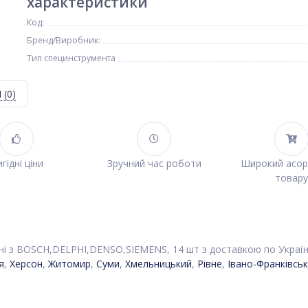
характеристики
Код:
Бренд/Виробник:
Тип специнструмента
Я
(0)
гідні ціни
Зручний час роботи
Широкий асо
товару
існі з BOSCH,DELPHI,DENSO,SIEMENS, 14 шт з доставкою по Україні
я
,
Херсон
,
Житомир
,
Суми
,
Хмельницький
,
Рівне
,
Івано-Франківськ