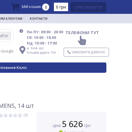
Мій кошик
0 грн
ОФОРМИТИ
0
ИМ КЛІЄНТАМ
КОНТАКТИ
Пн-Пт: 09:00 - 20:00
ТЕЛЕФОНИ ТУТ
АЙТИ
Сб: 10:00 - 18:00
Нд: 10:00 - 17:00
м. Київ,
вул.
в Google
ЗАМОВИТИ ДЗВІНОК
Кільцева дорога 15А
іплення Коліс
EMENS, 14 шт
(0)
5 626
ціна
грн