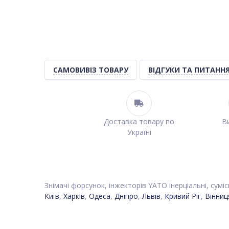
САМОВИВІЗ ТОВАРУ
ВІДГУКИ ТА ПИТАНН
Доставка товару по
Ви
Україні
Знімачі форсунок, інжекторів YATO інерціальні, сум
Київ
,
Харків
,
Одеса
,
Дніпро
,
Львів
,
Кривий Ріг
,
Вінниц