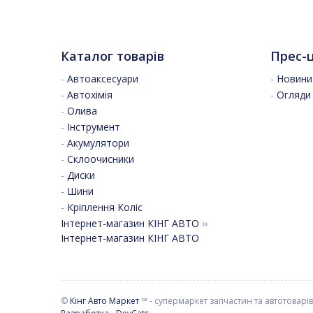
Каталог товарів
Прес-
-
Автоаксесуари
-
Новини 
-
Автохімія
-
Огляди
-
Олива
-
Інструмент
-
Акумулятори
-
Склоочисники
-
Диски
-
Шини
-
Кріплення Коліс
Інтернет-магазин КІНГ АВТО
››
Інтернет-магазин КІНГ АВТО
©
Кінг Авто Маркет
™ - супермаркет запчастин та автотоварів