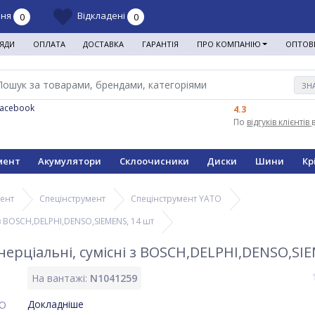
ння
Відкладені
0
0
ЯДИ
ОПЛАТА
ДОСТАВКА
ГАРАНТІЯ
ПРО КОМПАНІЮ
ОПТОВ
ЗН
Facebook
4.3
По
відгуків клієнтів
мент
Акумулятори
Склоочисники
Диски
Шини
Кр
мент
Спецінструмент
Спецінструмент YATO
 з BOSCH,DELPHI,DENSO,SIEMENS, 14 шт
нерціальні, сумісні з BOSCH,DELPHI,DENSO,SI
На вантажі:
N1041259
Докладніше