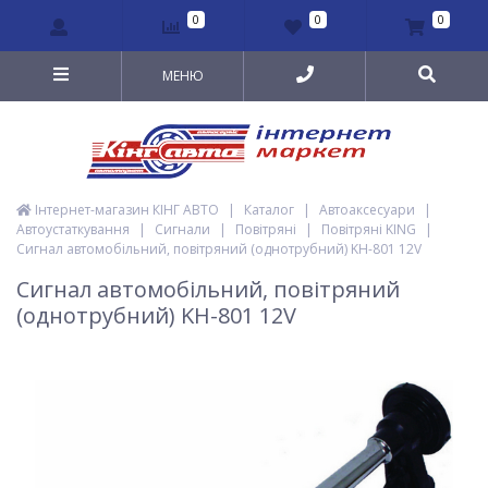
0
0
0
МЕНЮ
Інтернет-магазин КІНГ АВТО
|
Каталог
|
Автоаксесуари
|
Автоустаткування
|
Сигнали
|
Повітряні
|
Повітряні KING
|
Сигнал автомобільний, повітряний (однотрубний) KH-801 12V
Сигнал автомобільний, повітряний
(однотрубний) KH-801 12V