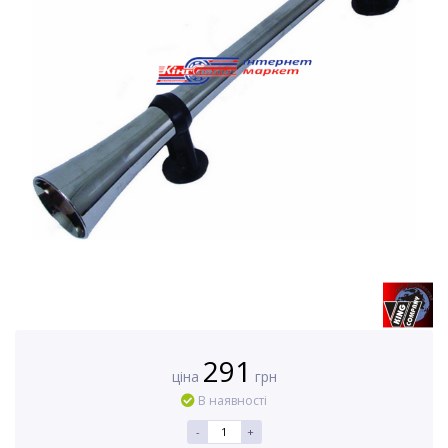
291
ціна
грн
В наявності
-
+