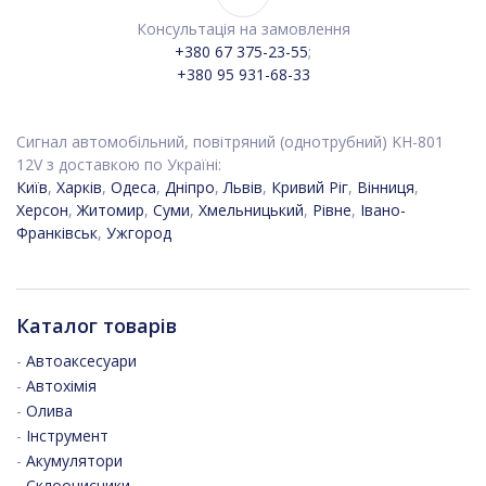
Консультація на замовлення
+380 67 375-23-55
;
+380 95 931-68-33
Сигнал автомобільний, повітряний (однотрубний) KH-801
12V з доставкою по Україні:
Київ
,
Харків
,
Одеса
,
Дніпро
,
Львів
,
Кривий Ріг
,
Вінниця
,
Херсон
,
Житомир
,
Суми
,
Хмельницький
,
Рівне
,
Івано-
Франківськ
,
Ужгород
Каталог товарів
-
Автоаксесуари
-
Автохімія
-
Олива
-
Інструмент
-
Акумулятори
-
Склоочисники