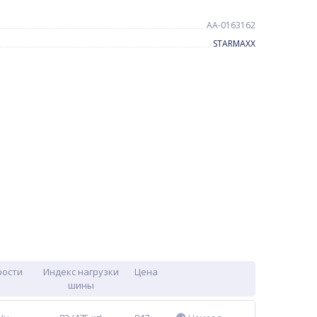
AA-0163162
STARMAXX
рости
Индекс нагрузки
Цена
шины