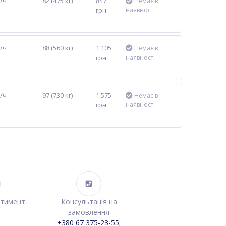
м/ч
82 (475 кг)
847
Немає в
грн
наявності
м/ч
88 (560 кг)
1 105
Немає в
грн
наявності
м/ч
97 (730 кг)
1 575
Немає в
грн
наявності
ртимент
Консультація на
замовлення
+380 67 375-23-55
;