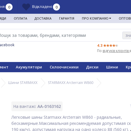
ння
Відкладені
0
0
ЯДИ
ОПЛАТА
ДОСТАВКА
ГАРАНТІЯ
ПРО КОМПАНІЮ
ОПТОВ
ЗН
Facebook
4.3
По
відгуків клієнтів
мент
Акумулятори
Склоочисники
Диски
Шини
Кр
Шини STARMAXX
STARMAXX Arcterrain W860
На вантажі:
AA-0163162
Легковые шины Starmaxx Arcterrain W860 - радиальные,
бескамерные.Максимальная рекомендуемая допустимая ск
190 км/ч), допустимая нагрузка на одно колесо 88 (560 кг).