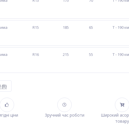
зима
R13
175
70
T - 190 к
зима
R15
185
65
T - 190 к
зима
R16
215
55
T - 190 к
Я
(0)
гідні ціни
Зручний час роботи
Широкий асо
товару