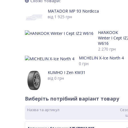
Схожі товари:
MATADOR MP 93 Nordicca
від
1 925
грн
HANKOOK
Winter I Cept IZ
W616
2 270
грн
MICHELIN X-Ice North 4
0
грн
KUMHO I Zen KW31
від
0
грн
Виберіть потрібний варіант товару
Назва та артикул
Сез