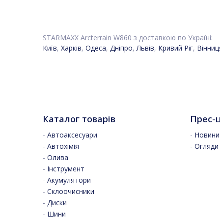
STARMAXX Arcterrain W860 з доставкою по Україні:
Київ
,
Харків
,
Одеса
,
Дніпро
,
Львів
,
Кривий Ріг
,
Вінниц
Каталог товарів
Прес-
-
Автоаксесуари
-
Новини 
-
Автохімія
-
Огляди
-
Олива
-
Інструмент
-
Акумулятори
-
Склоочисники
-
Диски
-
Шини