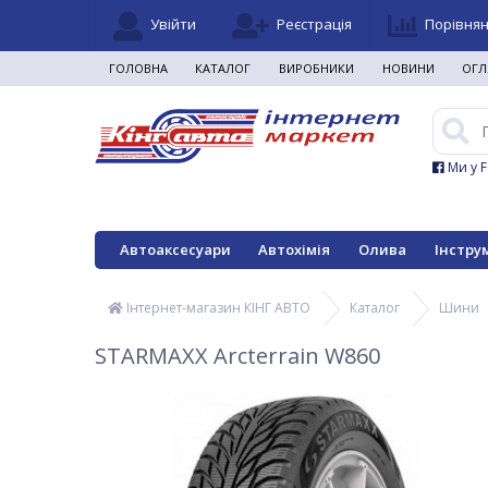
Увійти
Реєстрація
Порівня
ГОЛОВНА
КАТАЛОГ
ВИРОБНИКИ
НОВИНИ
ОГЛ
Ми у 
Автоаксесуари
Автохімія
Олива
Інстру
Інтернет-магазин КІНГ АВТО
Каталог
Шини
STARMAXX Arcterrain W860