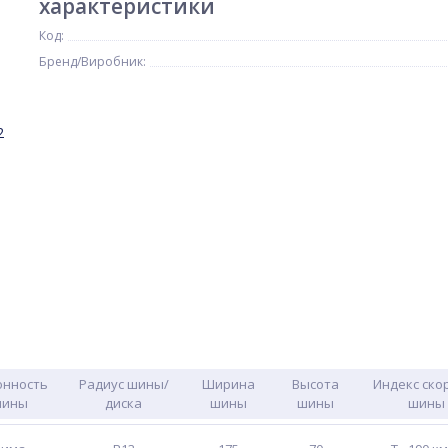
характеристики
Код:
Бренд/Виробник:
2
онность
Радиус шины/
Ширина
Высота
Индекс ско
шины
диска
шины
шины
шины