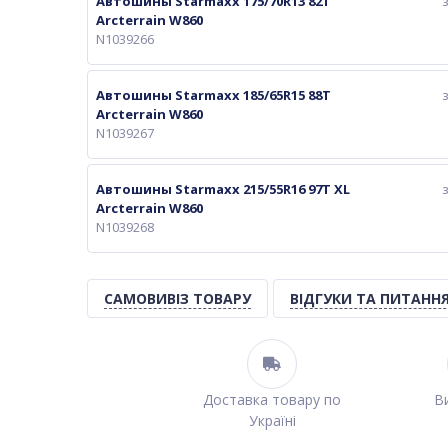
Автошины Starmaxx 175/70R13 82T
Arcterrain W860
N1039266
Автошины Starmaxx 185/65R15 88T
Arcterrain W860
N1039267
Автошины Starmaxx 215/55R16 97T XL
Arcterrain W860
N1039268
САМОВИВІЗ ТОВАРУ
ВІДГУКИ ТА ПИТАНН
Доставка товару по
Ви
Україні