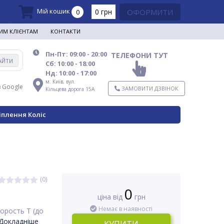
Мій кошик
0 грн
ОФОРМИТИ
0
ИМ КЛІЄНТАМ
КОНТАКТИ
Пн-Пт: 09:00 - 20:00
ТЕЛЕФОНИ ТУТ
АЙТИ
Сб: 10:00 - 18:00
Нд: 10:00 - 17:00
м. Київ,
вул.
в Google
ЗАМОВИТИ ДЗВІНОК
Кільцева дорога 15А
іплення Коліс
(0)
0
ціна від
грн
Немає в наявності
орость T (до
Докладніше