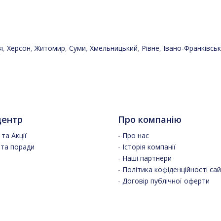
я
,
Херсон
,
Житомир
,
Суми
,
Хмельницький
,
Рівне
,
Івано-Франківськ
центр
Про компанію
та Акції
-
Про нас
 та поради
-
Історія компанії
-
Наші партнери
-
Політика кофіденційності са
-
Договір публічної оферти