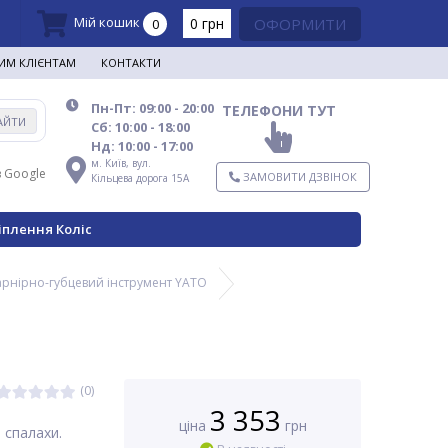
Мій кошик
0 грн
ОФОРМИТИ
0
ИМ КЛІЄНТАМ
КОНТАКТИ
Пн-Пт: 09:00 - 20:00
ТЕЛЕФОНИ ТУТ
АЙТИ
Сб: 10:00 - 18:00
Нд: 10:00 - 17:00
м. Київ,
вул.
в Google
ЗАМОВИТИ ДЗВІНОК
Кільцева дорога 15А
іплення Коліс
рнірно-губцевий інструмент YATO
(0)
3 353
ціна
грн
 спалахи.