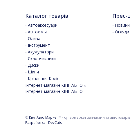
Каталог товарів
Прес-
-
Автоаксесуари
-
Новини 
-
Автохімія
-
Огляди
-
Олива
-
Інструмент
-
Акумулятори
-
Склоочисники
-
Диски
-
Шини
-
Кріплення Коліс
Інтернет-магазин КІНГ АВТО
››
Інтернет-магазин КІНГ АВТО
©
Кінг Авто Маркет
™ - супермаркет запчастин та автотоварів
Разработка - DevCats