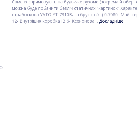
Саме їх спрямовують на будь-яке рухоме (зокрема й оберто
можна буде побачити безліч статичних "картинок".Характ
страбоскопа YATO YT-7310Вага брутто (кг) 0,7080- Майст
12- Внутрішня коробка IB 6- Ксенонова…
Докладніше