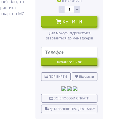
В наявності
ве) тіло, то
еристика
-
+
ер-картон MC
КУПИТИ
Ціни можуть відрізнятися,
звертайтеся до менеджерів
Купити за 1 клiк
ПОРІВНЯТИ
Відкласти
ВСІ СПОСОБИ ОПЛАТИ
ДЕТАЛЬНІШЕ ПРО ДОСТАВКУ