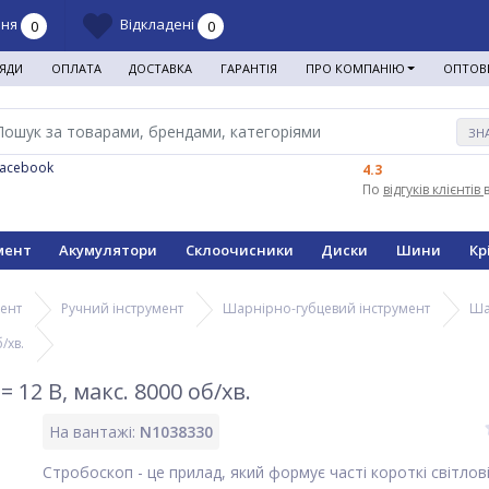
ння
Відкладені
0
0
ЯДИ
ОПЛАТА
ДОСТАВКА
ГАРАНТІЯ
ПРО КОМПАНІЮ
ОПТОВ
ЗН
Facebook
4.3
По
відгуків клієнтів
мент
Акумулятори
Склоочисники
Диски
Шини
Кр
мент
Ручний інструмент
Шарнірно-губцевий інструмент
Ша
/хв.
12 В, макс. 8000 об/хв.
На вантажі:
N1038330
Стробоскоп - це прилад, який формує часті короткі світлові