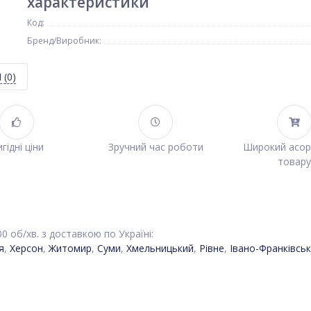
характеристики
Код:
Бренд/Виробник:
Я
(0)
гідні ціни
Зручний час роботи
Широкий асо
товару
0 об/хв. з доставкою по Україні:
я
,
Херсон
,
Житомир
,
Суми
,
Хмельницький
,
Рівне
,
Івано-Франківськ