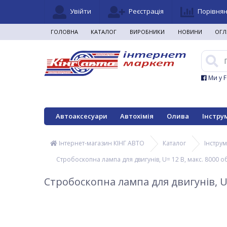
Увійти
Реєстрація
Порівня
ГОЛОВНА
КАТАЛОГ
ВИРОБНИКИ
НОВИНИ
ОГЛ
Ми у 
Автоаксесуари
Автохімія
Олива
Інстру
Інтернет-магазин КІНГ АВТО
Каталог
Інстру
Стробоскопна лампа для двигунів, U= 12 В, макс. 8000 об
Стробоскопна лампа для двигунів, U= 