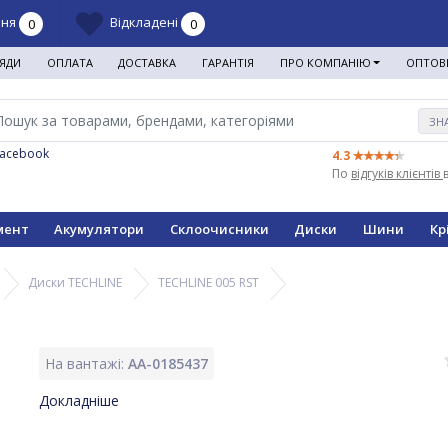
ння
Відкладені
0
0
ЯДИ
ОПЛАТА
ДОСТАВКА
ГАРАНТІЯ
ПРО КОМПАНІЮ
ОПТОВ
ЗН
Facebook
4.3
По
відгуків клієнтів
мент
Акумулятори
Склоочисники
Диски
Шини
Кр
Диски TECHLINE
TECHLINE 005 RST
На вантажі:
AA-0185437
Докладніше