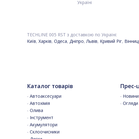
Україні
TECHLINE 005 RST з доставкою по Україні:
Київ
,
Харків
,
Одеса
,
Дніпро
,
Львів
,
Кривий Ріг
,
Вінниц
Каталог товарів
Прес-
-
Автоаксесуари
-
Новини 
-
Автохімія
-
Огляди
-
Олива
-
Інструмент
-
Акумулятори
-
Склоочисники
-
Диски