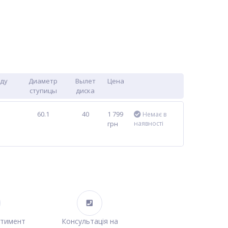
жду
Диаметр
Вылет
Цена
ступицы
диска
60.1
40
1 799
Немає в
грн
наявності
ртимент
Консультація на