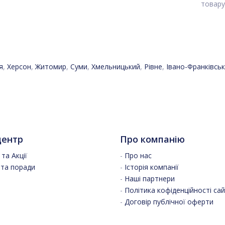
товару
я
,
Херсон
,
Житомир
,
Суми
,
Хмельницький
,
Рівне
,
Івано-Франківськ
центр
Про компанію
та Акції
-
Про нас
 та поради
-
Історія компанії
-
Наші партнери
-
Політика кофіденційності са
-
Договір публічної оферти