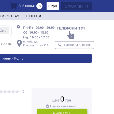
Мій кошик
0 грн
ОФОРМИТИ
0
ИМ КЛІЄНТАМ
КОНТАКТИ
Пн-Пт: 09:00 - 20:00
ТЕЛЕФОНИ ТУТ
АЙТИ
Сб: 10:00 - 18:00
Нд: 10:00 - 17:00
м. Київ,
вул.
в Google
ЗАМОВИТИ ДЗВІНОК
Кільцева дорога 15А
іплення Коліс
(0)
0
ціна
грн
Немає в наявності