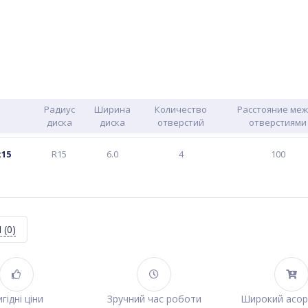
Радиус
Ширина
Количество
Расстояние ме
диска
диска
отверстий
отверстиями
х15
R15
6.0
4
100
Я
(0)
гідні ціни
Зручний час роботи
Широкий асо