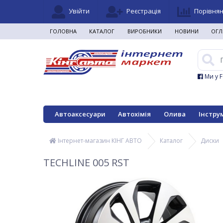
Увійти
Реєстрація
Порівня
ГОЛОВНА
КАТАЛОГ
ВИРОБНИКИ
НОВИНИ
ОГЛ
Ми у 
Автоаксесуари
Автохімія
Олива
Інстру
Інтернет-магазин КІНГ АВТО
Каталог
Диски
TECHLINE 005 RST